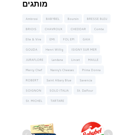
מותגים
Ambrosi
BABYBEL
Boursin
BRESSE BLEU
BRIOIS
CHAVROUX
CHEDDAR
Comte
Elle & Vire
EMI
FOL EPI
GAIA
GOUDA
Henri Willig
ISIGNY SUR MER
JURAFLORE
Landana
Lincet
MAILLE
Mercy Chef
Nanny’s Cheeses
Prima Donna
ROBERT
Saint Albary Blue
Savencia
SOIGNON
SOLO ITALIA
St. Dalfour
St. MICHEL
TARTARE