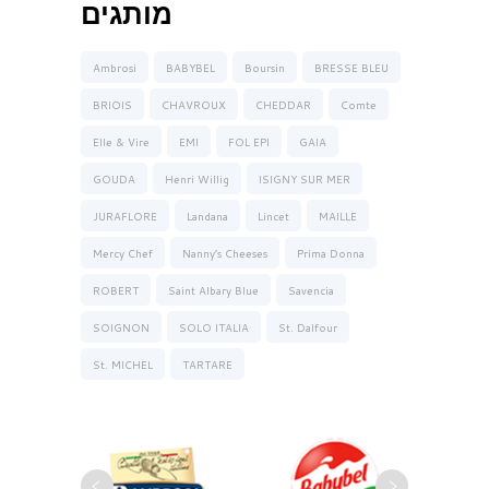
מותגים
Ambrosi
BABYBEL
Boursin
BRESSE BLEU
BRIOIS
CHAVROUX
CHEDDAR
Comte
Elle & Vire
EMI
FOL EPI
GAIA
GOUDA
Henri Willig
ISIGNY SUR MER
JURAFLORE
Landana
Lincet
MAILLE
Mercy Chef
Nanny’s Cheeses
Prima Donna
ROBERT
Saint Albary Blue
Savencia
SOIGNON
SOLO ITALIA
St. Dalfour
St. MICHEL
TARTARE