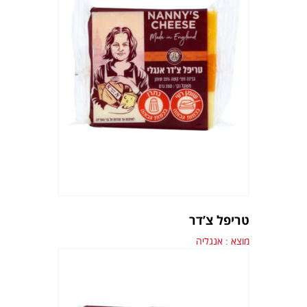
טריפל צ’דר
מוצא : אנגליה