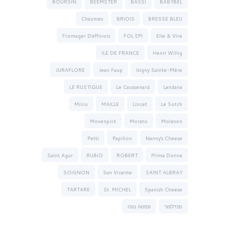
BOURSIN
BEEMSTER
BASSI
BABYBEL
Chaumes
BRIOIS
BRESSE BLEU
Fromager D'affinois
FOL EPI
Elle & Vire
ILE DE FRANCE
Henri Willig
JURAFLORE
Jean Faup
Isigny Sainte-Mère
LE RUSTIQUE
Le Caussenard
Landana
Milco
MAILLE
Lincet
Le Sotch
Movenpick
Morato
Moleson
Petti
Papillon
Nanny's Cheese
Saint Agur
RUBIO
ROBERT
Prima Donna
SOIGNON
San Vicente
SAINT ALBRAY
TARTARE
St. MICHEL
Spanish Cheese
סנדלפור
פסטה נונה