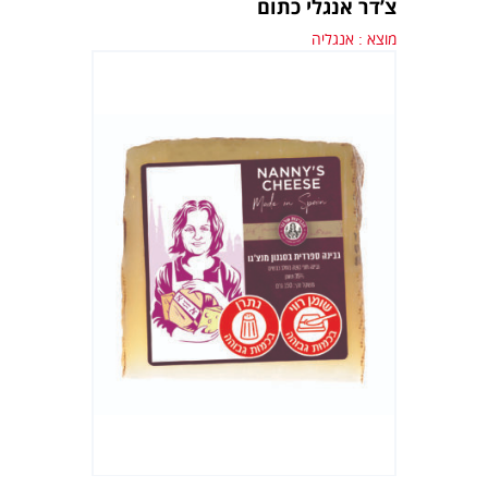
צ’דר אנגלי כתום
מוצא : אנגליה