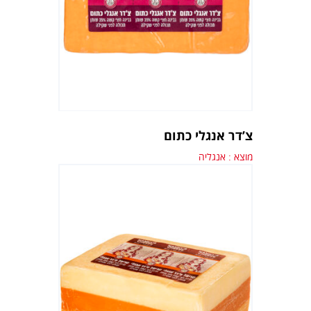
צ’דר אנגלי כתום
מוצא : אנגליה