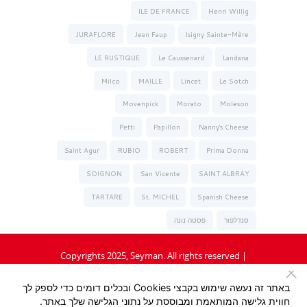
ILE DE FRANCE
Henri Willig
JURAFLORE
Jean Faup
Isigny Sainte-Mère
LE RUSTIQUE
Le Caussenard
Landana
Milco
MAILLE
Lincet
Le Sotch
Movenpick
Morato
Moleson
Petti
Papillon
Nanny's Cheese
Saint Agur
RUBIO
ROBERT
Prima Donna
SOIGNON
San Vicente
SAINT ALBRAY
TARTARE
St. MICHEL
Spanish Cheese
סנדלפור
פסטה נונה
Copyrights 2025, Seyman. All rights reserved |
תקנון
|
מדיניות פרטיות
באתר זה נעשה שימוש בקבצי Cookies ובכלים דומים כדי לספק לך
חווית גלישה המותאמת ומבוססת על נתוני הגלישה שלך באתר.
Design:
/ Tzeela Levin Peled |