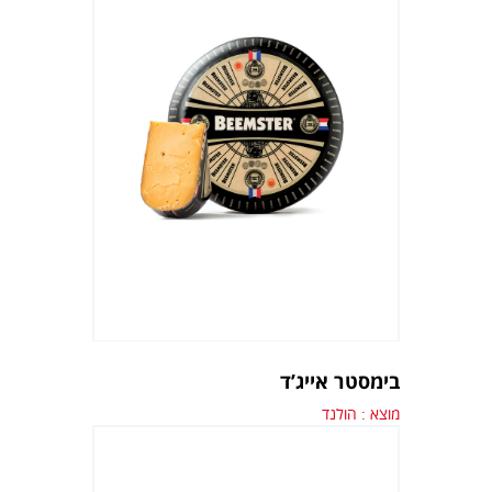
בימסטר אייג’ד
מוצא : הולנד