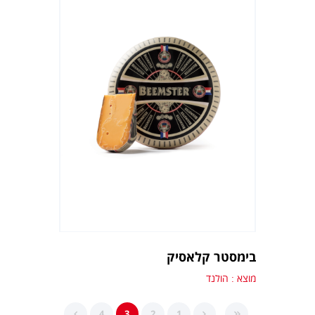
בימסטר קלאסיק
מוצא : הולנד
4
3
2
1