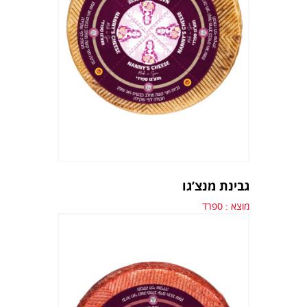
גבינת מנצ’גו
מוצא : ספרד