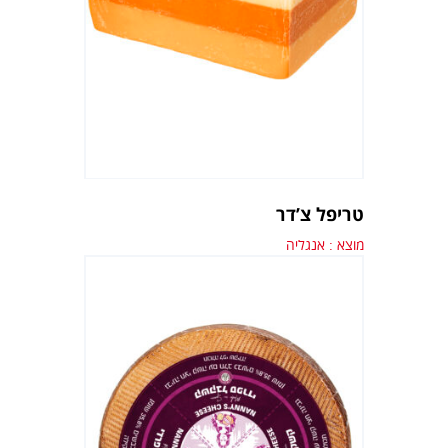
טריפל צ’דר
מוצא : אנגליה