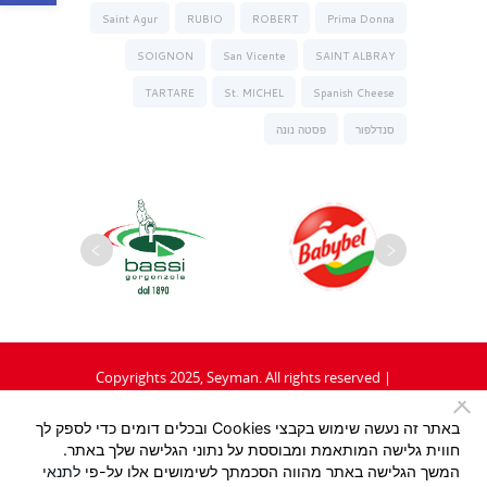
Saint Agur
RUBIO
ROBERT
Prima Donna
SOIGNON
San Vicente
SAINT ALBRAY
TARTARE
St. MICHEL
Spanish Cheese
סנדלפור
פסטה נונה
Copyrights 2025, Seyman. All rights reserved |
תקנון
|
מדיניות פרטיות
באתר זה נעשה שימוש בקבצי Cookies ובכלים דומים כדי לספק לך
חווית גלישה המותאמת ומבוססת על נתוני הגלישה שלך באתר.
Design:
/ Tzeela Levin Peled |
המשך הגלישה באתר מהווה הסכמתך לשימושים אלו על-פי
לתנאי