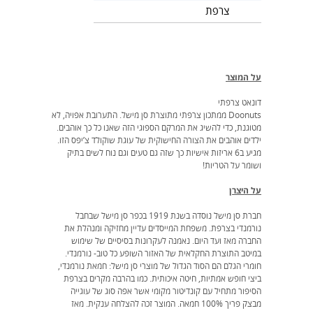
צרפת
על המוצר
דונאט צרפתי
Doonuts ממתכון צרפתי מתוצרת סן מישל. התערובת אפויה, לא
מטוגנת, כדי להשיג את המרקם הספוגי הזה שאנו כל כך אוהבים.
ילדים אוהבים את הצורה החישוקית של עוגת שוקולד צ’יפס הזו.
מגיע ב6 אריזות אישיות כך שזה גם טעים וגם נוח לשים בתיק
ושומר על הטריות!
על היצרן
חברת סן מישל נוסדה בשנת 1919 בכפר סן מישל שבחבל
נורמנדי בצרפת. משפחת המייסדים עדיין מחזיקה ומנהלת את
החברה מאז ועד היום. נאמנה לעקרונות בסיסיים של שימוש
במיטב התוצרת החקלאית של האזור השופע כל טוב- נורמנדי.
חומרי הגלם הם הסוד הגדול של מוצרי סן מישל: חמאת נורמנדי,
ביצי חופש אמתיות, חיטה איכותית. כמו בהרבה מקרים בצרפת
הסיפור מתחיל עם קונדיטור מקומי אשר אפה סוג של עוגייה
מבצק פריך 100% חמאה. המוצר זכה להצלחה ענקית. מאז