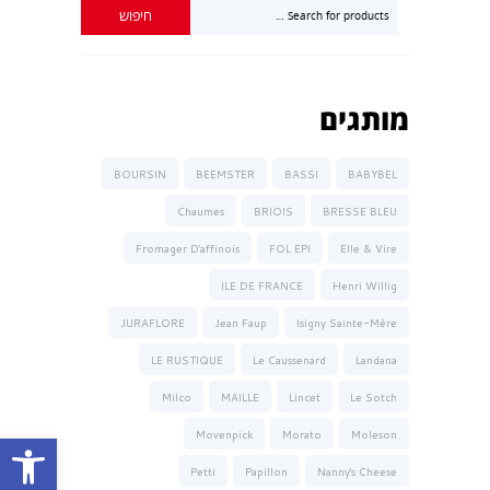
מותגים
BOURSIN
BEEMSTER
BASSI
BABYBEL
Chaumes
BRIOIS
BRESSE BLEU
Fromager D'affinois
FOL EPI
Elle & Vire
ILE DE FRANCE
Henri Willig
JURAFLORE
Jean Faup
Isigny Sainte-Mère
LE RUSTIQUE
Le Caussenard
Landana
Milco
MAILLE
Lincet
Le Sotch
פתח סרגל נגישות
Movenpick
Morato
Moleson
Petti
Papillon
Nanny's Cheese