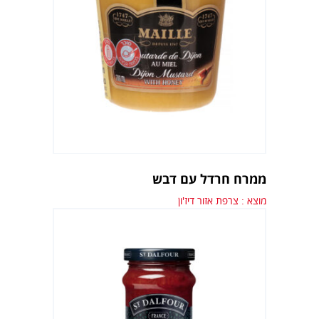
ממרח חרדל עם דבש
מוצא : צרפת אזור דיז'ון