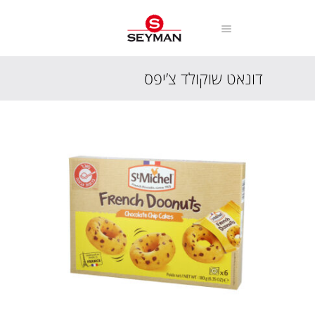
דונאט שוקולד צ’יפס