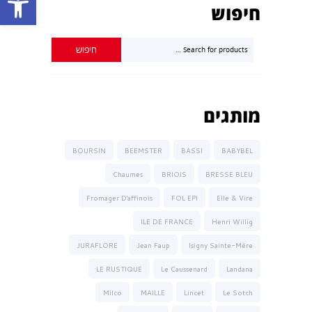
חיפוש
מותגים
BOURSIN
BEEMSTER
BASSI
BABYBEL
Chaumes
BRIOIS
BRESSE BLEU
Fromager D'affinois
FOL EPI
Elle & Vire
ILE DE FRANCE
Henri Willig
JURAFLORE
Jean Faup
Isigny Sainte-Mère
LE RUSTIQUE
Le Caussenard
Landana
Milco
MAILLE
Lincet
Le Sotch