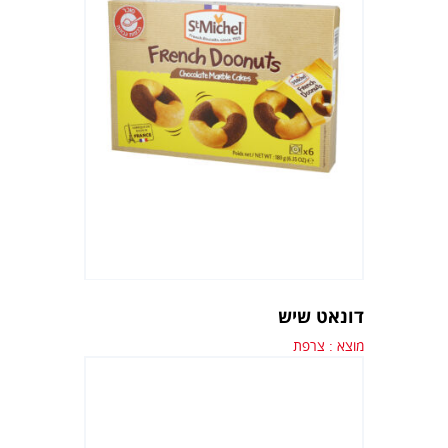
דונאט שיש
מוצא : צרפת