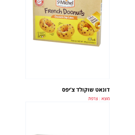
דונאט שוקולד צ’יפס
מוצא : צרפת