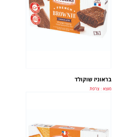
בראוניז שוקולד
מוצא : צרפת