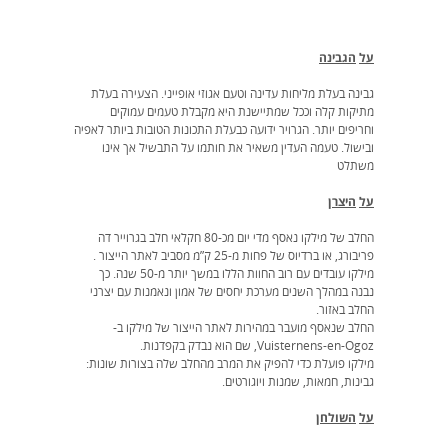
על
הגבינה
גבינה בעלת מליחות עדינה וטעם אגוזי אופייני. הצעירה בעלת
מתיקות קלה וככל שמתיישנת היא מקבלת טעמים עמוקים
וחריפים יותר. הגרויר ידועה כבעלת התכונות הטובות ביותר לאפיה
ובישול. טעמה העדין משאיר את חותמו על התבשיל אך אינו
משתלט
על
היצרן
החלב של מילקו נאסף מדי יום מכ-80 חקלאי חלב בגרוייר דה
פריבורג, או ברדיוס של פחות מ-25 ק”מ מסביב לאתר הייצור .
מילקו עובדים עם רוב החוות הללו במשך יותר מ-50 שנה. כך
נבנה במהלך השנים מערכת יחסים של אמון ונאמנות עם יצרני
החלב באזור.
החלב שנאסף מועבר במהירות לאתר הייצור של מילקו ב-
Vuisternens-en-Ogoz, שם הוא נבדק בקפדנות.
מילקו פועלת כדי להפיק את המרב מהחלב שלה בצורות שונות:
גבינות, חמאות, שמנות ויוגורטים.
על
השולחן