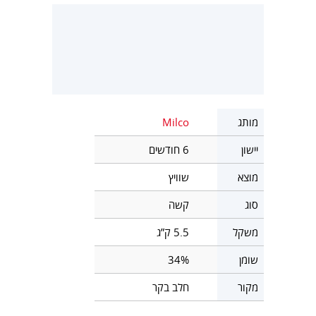
מותג
Milco
יישון
6 חודשים
מוצא
שוויץ
סוג
קשה
משקל
5.5 ק”ג
שומן
34%
מקור
חלב בקר