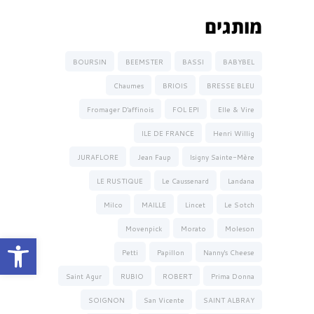
מותגים
BOURSIN
BEEMSTER
BASSI
BABYBEL
Chaumes
BRIOIS
BRESSE BLEU
Fromager D'affinois
FOL EPI
Elle & Vire
ILE DE FRANCE
Henri Willig
JURAFLORE
Jean Faup
Isigny Sainte-Mère
LE RUSTIQUE
Le Caussenard
Landana
Milco
MAILLE
Lincet
Le Sotch
Movenpick
Morato
Moleson
פתח סרגל נגישות
Petti
Papillon
Nanny's Cheese
Saint Agur
RUBIO
ROBERT
Prima Donna
SOIGNON
San Vicente
SAINT ALBRAY