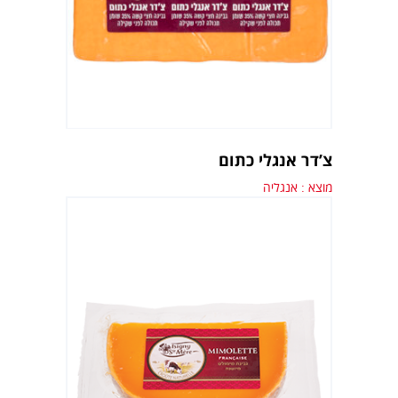
צ’דר אנגלי כתום
מוצא : אנגליה