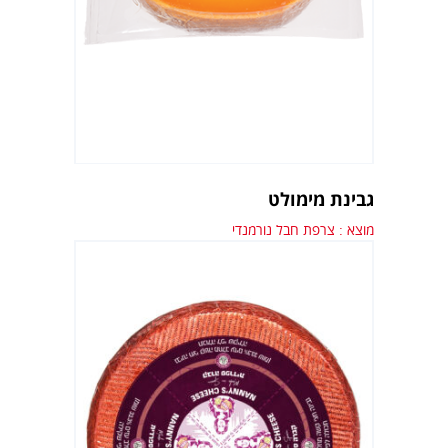
גבינת מימולט
מוצא : צרפת חבל נורמנדי