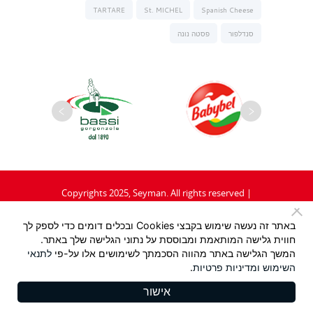
TARTARE
St. MICHEL
Spanish Cheese
סנדלפור
פסטה נונה
Copyrights 2025, Seyman. All rights reserved |
תקנון
|
מדיניות פרטיות
באתר זה נעשה שימוש בקבצי Cookies ובכלים דומים כדי לספק לך
חווית גלישה המותאמת ומבוססת על נתוני הגלישה שלך באתר.
Design:
/ Tzeela Levin Peled |
המשך הגלישה באתר מהווה הסכמתך לשימושים אלו על-פי
לתנאי
השימוש
ומדיניות פרטיות
.
Development:
Triotech
אישור