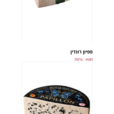
פפיון רונדין
מוצא : צרפת