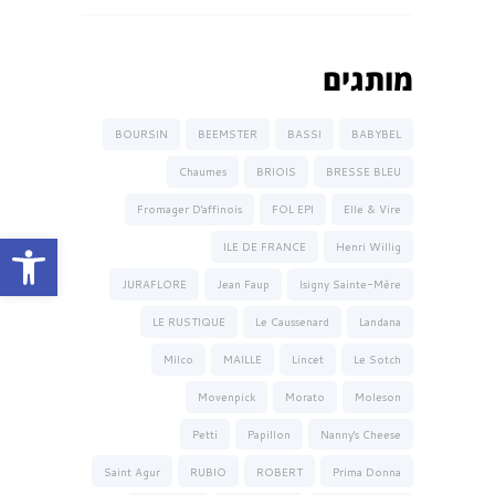
מותגים
BOURSIN
BEEMSTER
BASSI
BABYBEL
Chaumes
BRIOIS
BRESSE BLEU
Fromager D'affinois
FOL EPI
Elle & Vire
פתח סרגל נגישות
ILE DE FRANCE
Henri Willig
JURAFLORE
Jean Faup
Isigny Sainte-Mère
LE RUSTIQUE
Le Caussenard
Landana
Milco
MAILLE
Lincet
Le Sotch
Movenpick
Morato
Moleson
Petti
Papillon
Nanny's Cheese
Saint Agur
RUBIO
ROBERT
Prima Donna