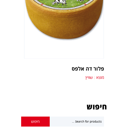
פלור דה אלפס
מוצא : שוויץ
חיפוש