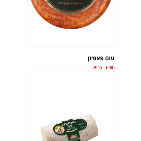
טום פאפיון
מוצא : צרפת