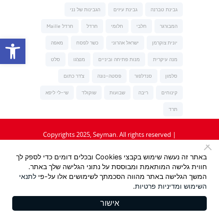
גבינת טברנה
גבינת עיזים
הגבינות של נני
המבורגר
חלבי
חלומי
חרדל
חרדל Maille
פתח סרגל נגישות
יונית צוקרמן
ישראל אהרוני
כשר לפסח
מאפה
מנה עיקרית
מנות פתיחה וביניים
מנצ'גו
סלט
סלמון
סנדלפור
פסטה-נונה
צ'דר כתום
קינוחים
ריבה
שבועות
שוקולד
שי-לי ליפא
תרד
Copyrights 2025, Seyman. All rights reserved |
תקנון
|
מדיניות פרטיות
באתר זה נעשה שימוש בקבצי Cookies ובכלים דומים כדי לספק לך
חווית גלישה המותאמת ומבוססת על נתוני הגלישה שלך באתר.
Design:
/ Tzeela Levin Peled |
המשך הגלישה באתר מהווה הסכמתך לשימושים אלו על-פי
לתנאי
השימוש
ומדיניות פרטיות
.
Development:
Triotech
אישור