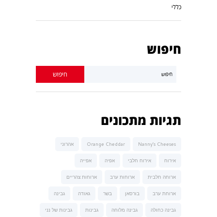
כללי
חיפוש
תגיות מתכונים
Nanny’s Cheeses
Orange Cheddar
אהרוני
אירוח
אירוח חלבי
אפיה
אפייה
ארוחה חלבית
ארוחות ערב
ארוחות צהריים
ארוחת ערב
בורסאן
בשר
גאודה
גבינה
גבינה כחולה
גבינה מלוחה
גבינות
גבינות של נני