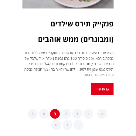
פנקייק תירס שילדים
(ומבוגרים) ממש אוהבים
מצרכים 1 ביצה L 1 כוס חלב או שמנת מתוקה/לבישול 100 גרם
גבינת בורסאן ½ כוס סודה 100 גרם גבינת גאודה או קשקבל של
הגבינות של נני, מגורדת דק 1 כוס קמח תופח 3/4 כוס גרגירי
תירס מעט שמן זית לטיגון להגשה (לא חובה) 1/2 חבילה גבינת
עיזים פירמידה, בטעם...
קראו עוד
5
4
3
2
1
…