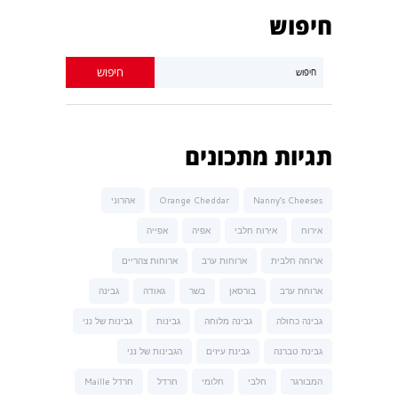
חיפוש
תגיות מתכונים
Nanny’s Cheeses
Orange Cheddar
אהרוני
אירוח
אירוח חלבי
אפיה
אפייה
ארוחה חלבית
ארוחות ערב
ארוחות צהריים
ארוחת ערב
בורסאן
בשר
גאודה
גבינה
גבינה כחולה
גבינה מלוחה
גבינות
גבינות של נני
גבינת טברנה
גבינת עיזים
הגבינות של נני
המבורגר
חלבי
חלומי
חרדל
חרדל Maille