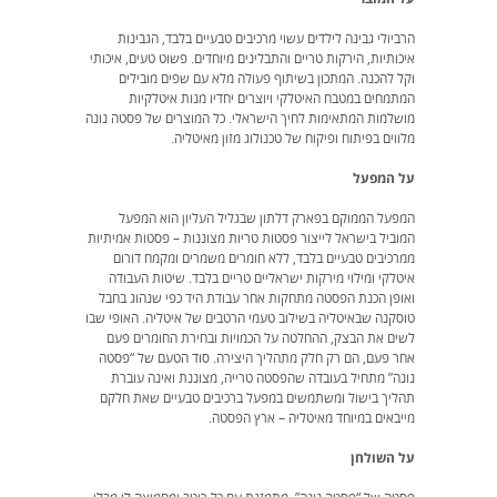
הרביולי גבינה לילדים עשוי מרכיבים טבעיים בלבד, הגבינות
איכותיות, הירקות טריים והתבלינים מיוחדים. פשוט טעים, איכותי
וקל להכנה. המתכון בשיתוף פעולה מלא עם שפים מובילים
המתמחים במטבח האיטלקי ויוצרים יחדיו מנות איטלקיות
מושלמות המתאימות לחיך הישראלי. כל המוצרים של פסטה נונה
מלווים בפיתוח ופיקוח של טכנולוג מזון מאיטליה.
על המפעל
המפעל הממוקם בפארק דלתון שבגליל העליון הוא המפעל
המוביל בישראל לייצור פסטות טריות מצוננות – פסטות אמיתיות
ממרכיבים טבעיים בלבד, ללא חומרים משמרים ומקמח דורום
איטלקי ומילוי מירקות ישראליים טריים בלבד. שיטות העבודה
ואופן הכנת הפסטה מתחקות אחר עבודת היד כפי שנהוג בחבל
טוסקנה שבאיטליה בשילוב טעמי הרטבים של איטליה. האופי שבו
לשים את הבצק, ההחלטה על הכמויות ובחירת החומרים פעם
אחר פעם, הם רק חלק מתהליך היצירה. סוד הטעם של “פסטה
נונה” מתחיל בעובדה שהפסטה טרייה, מצוננת ואינה עוברת
תהליך בישול ומשתמשים במפעל ברכיבים טבעיים שאת חלקם
מייבאים במיוחד מאיטליה – ארץ הפסטה.
על השולחן