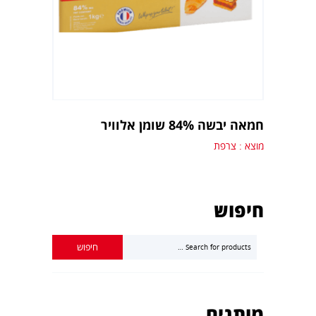
חמאה יבשה 84% שומן אלוויר
מוצא : צרפת
חיפוש
מותגים