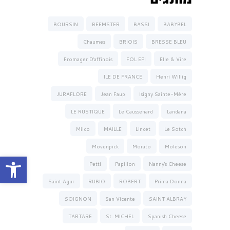
BOURSIN
BEEMSTER
BASSI
BABYBEL
Chaumes
BRIOIS
BRESSE BLEU
Fromager D'affinois
FOL EPI
Elle & Vire
ILE DE FRANCE
Henri Willig
JURAFLORE
Jean Faup
Isigny Sainte-Mère
LE RUSTIQUE
Le Caussenard
Landana
Milco
MAILLE
Lincet
Le Sotch
Movenpick
Morato
Moleson
פתח סרגל נגישות
Petti
Papillon
Nanny's Cheese
Saint Agur
RUBIO
ROBERT
Prima Donna
SOIGNON
San Vicente
SAINT ALBRAY
TARTARE
St. MICHEL
Spanish Cheese