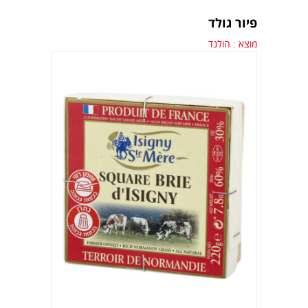
פיור גולד
מוצא : הולנד