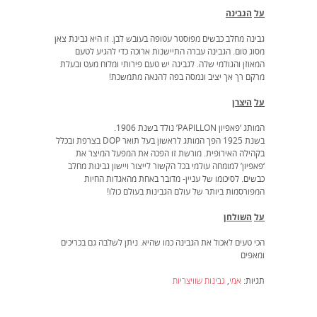
על
הגבינה
גבינה מחלב כבשים מפוסטר עטופה בעובש לבן. זו היא גבינת צאן
מסוג טום. הגבינה עברה התיישנות ארוכה כדי להגיע לטעם
המאוזן והגולמי שלה. לגבינה יש טעם פירותי ומלוח מעט ובעלת
מרקם רך אך יציב ונמסה בפה להנאה מתמשכת!
על
היצרן
המותג ‘פאפיון PAPILLON’ נולד בשנת 1906.
בשנת 1925 הפך המותג לראשון בעל תואר DOP בצרפת ובכלל
בקהילה האירופית. מורשת זו הפכה את המפעל המיצר את
‘פאפיון’ למומחה עולמי בכל הקשור לייצור ויישון גבינות מחלב
כבשים. לסיכומו של עניין- מדובר באחת מהאגדות החיות
המפורסמות ביותר של עולם הגבינות בעולם כולו!
על
השולחן
הכי טעים לאכול את הגבינה כמו שהיא. ניתן לשלבה גם בכריכים
ומאפים
תגיות:
אמי
,
גבינות שוויצריות