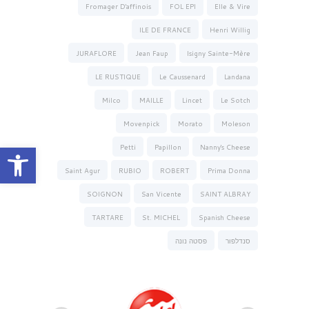
Fromager D'affinois
FOL EPI
Elle & Vire
ILE DE FRANCE
Henri Willig
JURAFLORE
Jean Faup
Isigny Sainte-Mère
LE RUSTIQUE
Le Caussenard
Landana
Milco
MAILLE
Lincet
Le Sotch
Movenpick
Morato
Moleson
פתח סרגל נגישות
Petti
Papillon
Nanny's Cheese
Saint Agur
RUBIO
ROBERT
Prima Donna
SOIGNON
San Vicente
SAINT ALBRAY
TARTARE
St. MICHEL
Spanish Cheese
סנדלפור
פסטה נונה