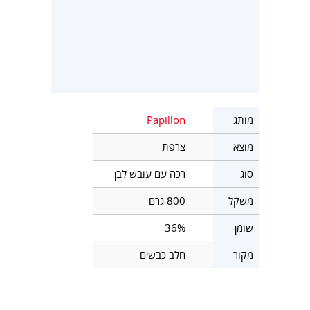
מותג
Papillon
מוצא
צרפת
סוג
רכה עם עובש לבן
משקל
800 גרם
שומן
36%
מקור
חלב כבשים