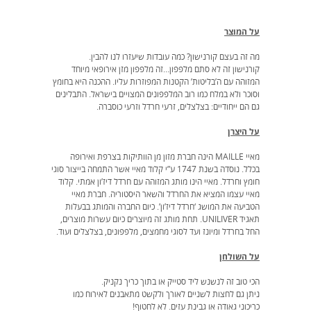
על המוצר
מה זה בעצם קורנישון? כמה עובדות שיעזרו לנו להבין.
קורנישון זה לא סתם מלפפון…זה מלפפון מזן אירופאי מיוחד
המזוהה עם ה’בליטות’ הקטנות המפוזרות עליו. ההכנה היא בחומץ
וסוכר ולא במלח כמו רוב המלפפונים המצויים בישראל. התבלינים
גם הם ייחודיים: בצלצלים, זרעי חרדל וזרעי כוסברה.
על היצרן
מאיי MAILLE הינה חברת מזון מן הוותיקות בצרפת ואירופה
בכלל. נוסדה בשנת 1747 ע”י קלוד מאיי אשר התמחה בייצור סוגי
חומץ וחרדל. מאיי הינו מותג המזוהה עם חרדל דיז’ון אמתי. קלוד
מאיי עצמו המציא את החרדל והשאר היסטוריה. חברת מאיי
הטביעה את המושג ‘חרדל דיז’ון’. כיום החברה והמותג בבעלות
תאגיד UNILIVER. תחת מותג זה מיוצרים כיום עשרות מוצרים,
החל בחרדל ומיונז ועד לסוגי מחמצים, מלפפונים, בצלצלים ועוד.
על
השולחן
הכי טוב זה לנשנש ליד סטייק או בתוך כריך נקניק.
ניתן גם לחצות לשניים לאורך ולקשט מתאבנים לאירוח כמו
כריכוני גאודה או גבינת עזים. לא לחטוף!