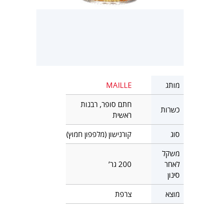
מותג
MAILLE
חתם סופר, רבנות
כשרות
ראשית
סוג
קורנישון (מלפפון חמוץ)
משקל
לאחר
200 גר’
סינון
מוצא
צרפת