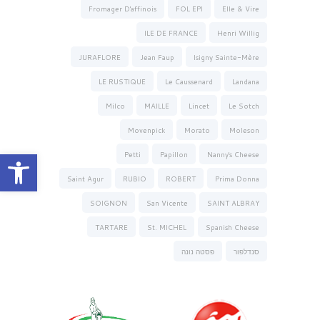
Fromager D'affinois
FOL EPI
Elle & Vire
ILE DE FRANCE
Henri Willig
JURAFLORE
Jean Faup
Isigny Sainte-Mère
LE RUSTIQUE
Le Caussenard
Landana
Milco
MAILLE
Lincet
Le Sotch
Movenpick
Morato
Moleson
פתח סרגל נגישות
Petti
Papillon
Nanny's Cheese
Saint Agur
RUBIO
ROBERT
Prima Donna
SOIGNON
San Vicente
SAINT ALBRAY
TARTARE
St. MICHEL
Spanish Cheese
סנדלפור
פסטה נונה