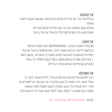
על
הגבינה
גבינת מיני ברי של איל דה פרנס היא גבינה שפשוט תענוג לאכול
אותה!
בעלת טעם אותנטי של ברי עם רמיזות לטעם פטריות.
טעם מתון, עדין עם מרקם קרמי במיוחד אך עדיין יציב.
על
היצרן
סבנסיה לשעבר בונגרן (BONGRAIN) הינו תאגיד צרפתי
בינלאומי לייצור גבינות ומוצרי חלב. הוא מתמחה בייצור גבינות
ייחודיות הנאמנות למורשת ותנאי האזור בו מיוצרות. נחשב למס’
1 באירופה ומס’ 5 בעולם מסוגו. נוסד בשנת 1956 ע’י נואל
בונגראן עם פיתוח ושיווק גבינה זו בדיוק.
על
השולחן
רצוי לטעום את הגבינה בהיותה בשלה, דהיינו כאשר ליבה רך
ונוזלי מעט. היא תפאר כל מגש גבינות. על בגט טרי או לחם דגנים
כפרי. היא תשדרג כל קיש. מומלץ לקשט פסטה חמה שיצאה
מהסיר בפרוסות ברי דקות, ומעל לפזר מעט אגוזי לוז או אגוז מלך.
תגיות:
גבינות צרפתיות
,
קפריס דה דייה