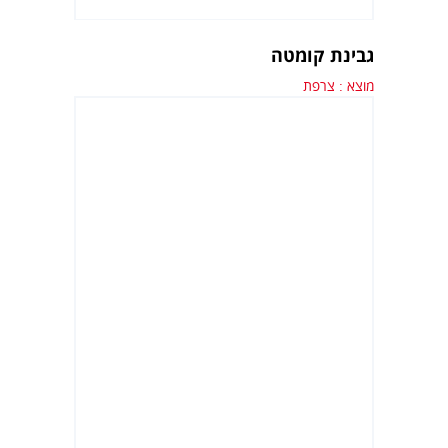
גבינת קומטה
מוצא : צרפת