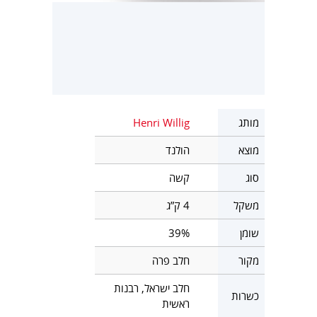
מותג
Henri Willig
מוצא
הולנד
סוג
קשה
משקל
4 ק”ג
שומן
39%
מקור
חלב פרה
חלב ישראל, רבנות
כשרות
ראשית