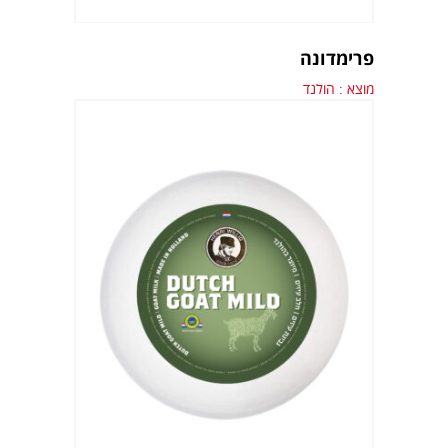
פרימדונה
מוצא : הולנד