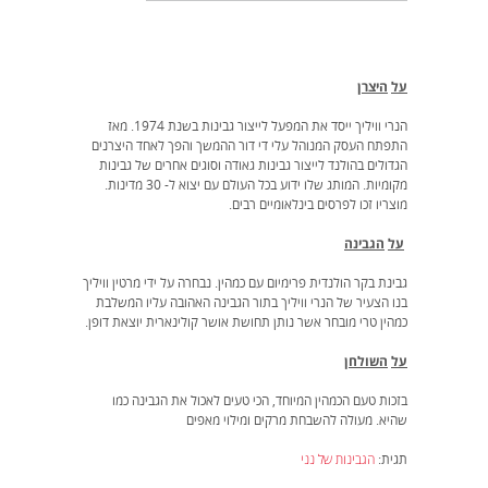
על
היצרן
הנרי וויליך ייסד את המפעל לייצור גבינות בשנת 1974. מאז
התפתח העסק המנוהל עלי די דור ההמשך והפך לאחד היצרנים
הגדולים בהולנד לייצור גבינות גאודה וסוגים אחרים של גבינות
מקומיות. המותג שלו ידוע בכל העולם עם יצוא ל- 30 מדינות.
מוצריו זכו לפרסים בינלאומיים רבים.
על
הגבינה
גבינת בקר הולנדית פרימיום עם כמהין. נבחרה על ידי מרטין וויליך
בנו הצעיר של הנרי וויליך בתור הגבינה האהובה עליו המשלבת
כמהין טרי מובחר אשר נותן תחושת אושר קולינארית יוצאת דופן.
על
השולחן
בזכות טעם הכמהין המיוחד, הכי טעים לאכול את הגבינה כמו
שהיא. מעולה להשבחת מרקים ומילוי מאפים
תגית:
הגבינות של נני