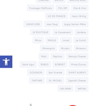
Fromager D'affinois
FOL EPI
Elle & Vire
ILE DE FRANCE
Henri Willig
JURAFLORE
Jean Faup
Isigny Sainte-Mère
LE RUSTIQUE
Le Caussenard
Landana
Milco
MAILLE
Lincet
Le Sotch
Movenpick
Morato
Moleson
פתח סרגל נגישות
Petti
Papillon
Nanny's Cheese
Saint Agur
RUBIO
ROBERT
Prima Donna
SOIGNON
San Vicente
SAINT ALBRAY
TARTARE
St. MICHEL
Spanish Cheese
סנדלפור
פסטה נונה