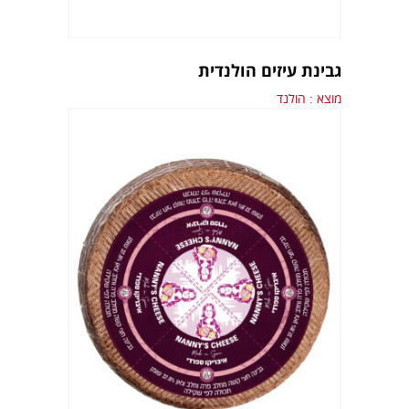
גבינת עיזים הולנדית
מוצא : הולנד