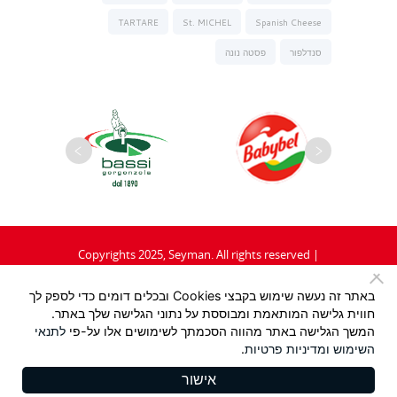
TARTARE
St. MICHEL
Spanish Cheese
סנדלפור
פסטה נונה
Copyrights 2025, Seyman. All rights reserved |
תקנון
|
מדיניות פרטיות
באתר זה נעשה שימוש בקבצי Cookies ובכלים דומים כדי לספק לך
חווית גלישה המותאמת ומבוססת על נתוני הגלישה שלך באתר.
Design:
/ Tzeela Levin Peled |
המשך הגלישה באתר מהווה הסכמתך לשימושים אלו על-פי
לתנאי
השימוש
ומדיניות פרטיות
.
Development:
Triotech
אישור