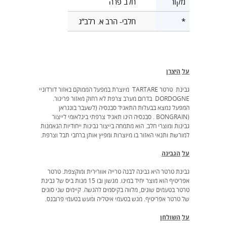
מקור
חלב פרה
*
חלבי- הרב א. רלב”ג
על
היצרן
גבינת טרטר TARTARE מיוצרת במפעל הממוקם באזור דורדוניי
DORDOGNE בדרום מערב צרפת לא רחוק מאזור פריגור.
המפעל נמצא בבעלות התאגיד סבנסיה (לשעבר בונגראן
(BONGRAIN . סבנסיה הינו תאגיד צרפתי בינלאומי לייצור
גבינות ומוצרי חלב. הוא מתמחה בייצור גבינות ייחודיות הנאמנות
למורשת ותנאי האזור בו מיוצרות ומפיץ אותן ברחבי תבל וצרפת.
על
הגבינה
גבינת טרטר היא גבינה לבנה טרייה אוורירית ומוקצפת. טרטר
אפריטיף הוא מוצר יחיד במינו. מגשון ובו 15 מנות ביס של גבינת
טרטר בטעמים שונים, מלווה בקיסמים להגשה. קיימים שני סוגים
של טרטר אפריטיף. מגש בטעמי איטליה ומעש בטעמי פרובנס.
על
השולחן