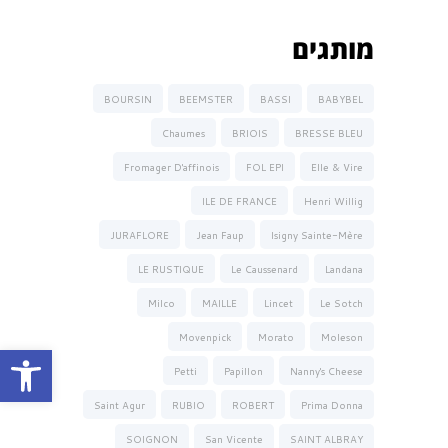
מותגים
BOURSIN
BEEMSTER
BASSI
BABYBEL
Chaumes
BRIOIS
BRESSE BLEU
Fromager D'affinois
FOL EPI
Elle & Vire
ILE DE FRANCE
Henri Willig
JURAFLORE
Jean Faup
Isigny Sainte-Mère
LE RUSTIQUE
Le Caussenard
Landana
Milco
MAILLE
Lincet
Le Sotch
Movenpick
Morato
Moleson
פתח סרגל נגישות
Petti
Papillon
Nanny's Cheese
Saint Agur
RUBIO
ROBERT
Prima Donna
SOIGNON
San Vicente
SAINT ALBRAY