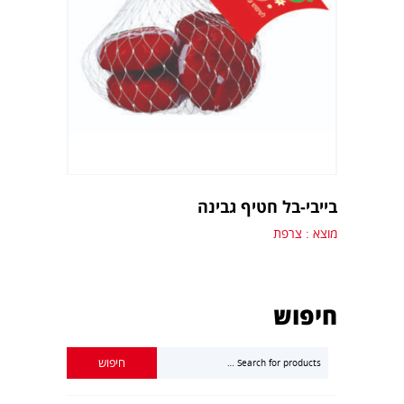
בייבי-בל חטיף גבינה
מוצא : צרפת
חיפוש