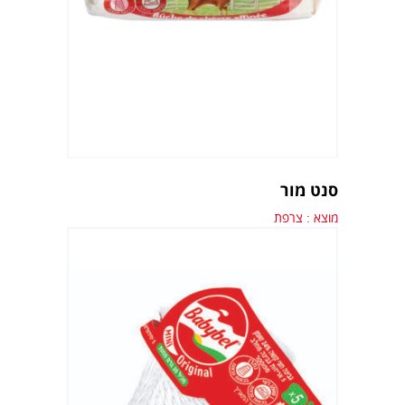
סנט מור
מוצא : צרפת