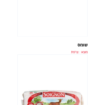
שומס
מוצא : צרפת