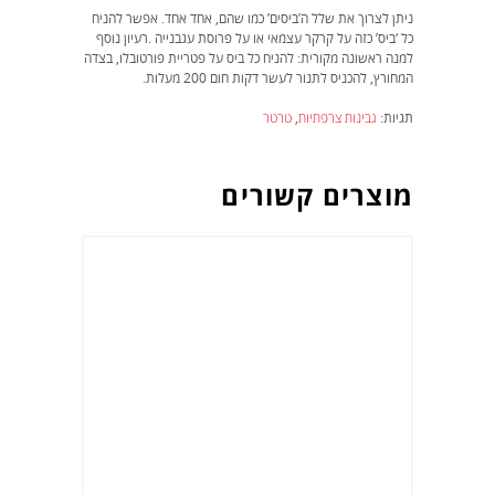
ניתן לצרוך את שלל ה’ביסים’ כמו שהם, אחד אחד. אפשר להניח
כל ‘ביס’ כזה על קרקר עצמאי או על פרוסת עגבנייה .רעיון נוסף
למנה ראשונה מקורית: להניח כל ביס על פטריית פורטובלו, בצדה
המחורץ, להכניס לתנור לעשר דקות חום 200 מעלות.
תגיות:
גבינות צרפתיות
,
טרטר
מוצרים קשורים