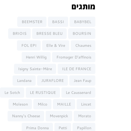
מותגים
BEEMSTER
BASSI
BABYBEL
BRIOIS
BRESSE BLEU
BOURSIN
FOL EPI
Elle & Vire
Chaumes
Henri Willig
Fromager D'affinois
Isigny Sainte-Mère
ILE DE FRANCE
Landana
JURAFLORE
Jean Faup
Le Sotch
LE RUSTIQUE
Le Caussenard
Moleson
Milco
MAILLE
Lincet
Nanny's Cheese
Movenpick
Morato
Prima Donna
Petti
Papillon