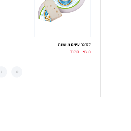
לנדנה עיזים מיושנת
מוצא : הולנד