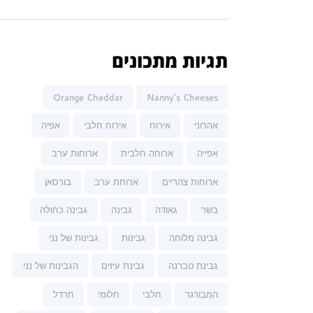
תגיות מתכונים
Orange Cheddar
Nanny’s Cheeses
אהרוני
אירוח
אירוח חלבי
אפיה
אפייה
ארוחה חלבית
ארוחות ערב
ארוחות צהריים
ארוחת ערב
בורסאן
בשר
גאודה
גבינה
גבינה כחולה
גבינה מלוחה
גבינות
גבינות של נני
גבינת טברנה
גבינת עיזים
הגבינות של נני
המבורגר
חלבי
חלומי
חרדל