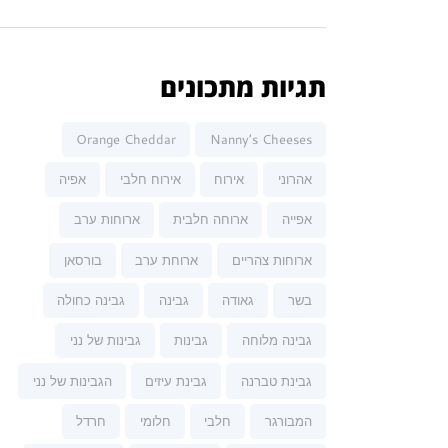
תגיות מתכונים
Orange Cheddar
Nanny’s Cheeses
אהרוני
אירוח
אירוח חלבי
אפיה
אפייה
ארוחה חלבית
ארוחות ערב
ארוחות צהריים
ארוחת ערב
בורסאן
בשר
גאודה
גבינה
גבינה כחולה
גבינה מלוחה
גבינות
גבינות של נני
גבינת טברנה
גבינת עיזים
הגבינות של נני
המבורגר
חלבי
חלומי
חרדל