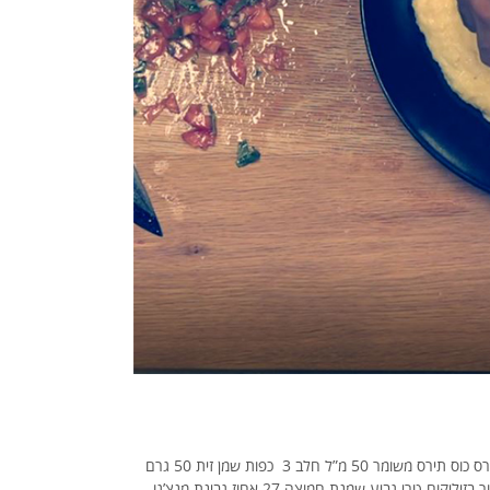
פולנטה מהירה עם עגבניות המרכיבים: 100 גרם קמח תירס כוס תירס משומר 50 מ”ל חלב 3 כפות שמן זית 50 גרם
חמאה עם שמן זית 2 עגבניות קצוצות שן שום כתושה צרור בזיליקום טרי גביע שמנת חמוצה 27 אחוז גבינת מנצ’גו