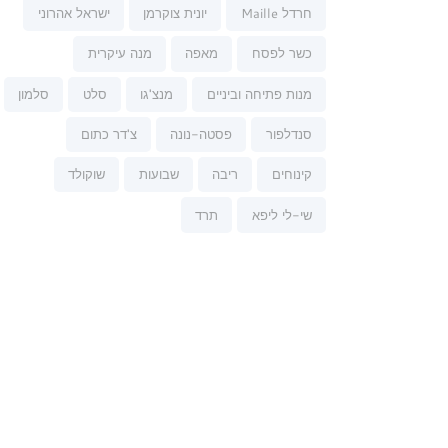
חרדל Maille
יונית צוקרמן
ישראל אהרוני
כשר לפסח
מאפה
מנה עיקרית
מנות פתיחה וביניים
מנצ'גו
סלט
סלמון
סנדלפור
פסטה-נונה
צ'דר כתום
קינוחים
ריבה
שבועות
שוקולד
שי-לי ליפא
תרד