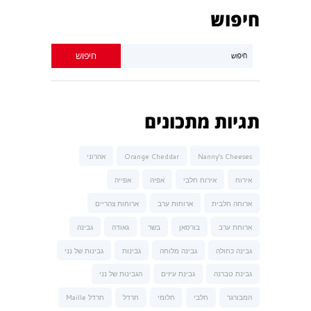
חיפוש
תגיות מתכונים
Nanny’s Cheeses
Orange Cheddar
אהרוני
אירוח
אירוח חלבי
אפיה
אפייה
ארוחה חלבית
ארוחות ערב
ארוחות צהריים
ארוחת ערב
בורסאן
בשר
גאודה
גבינה
גבינה כחולה
גבינה מלוחה
גבינות
גבינות של נני
גבינת טברנה
גבינת עיזים
הגבינות של נני
המבורגר
חלבי
חלומי
חרדל
חרדל Maille