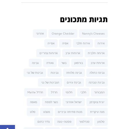
תגיות מתכונים
Nanny’s Cheeses
Orange Cheddar
אהרוני
אירוח
אירוח חלבי
אפיה
אפייה
ארוחה חלבית
ארוחות ערב
ארוחות צהריים
ארוחת ערב
בורסאן
בשר
גאודה
גבינה
גבינה כחולה
גבינה מלוחה
גבינות
גבינות של נני
גבינת טברנה
גבינת עיזים
הגבינות של נני
המבורגר
חלבי
חלומי
חרדל
חרדל Maille
יונית צוקרמן
ישראל אהרוני
כשר לפסח
מאפה
מנה עיקרית
מנות פתיחה וביניים
מנצ'גו
סלט
סלמון
סנדלפור
פסטה-נונה
צ'דר כתום
פתח סרגל נגישות