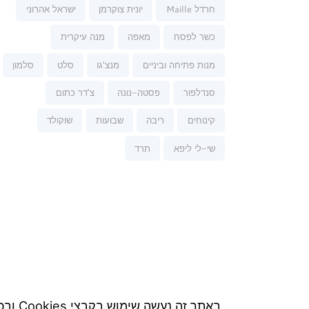
חרדל Maille
יונית צוקרמן
ישראל אהרוני
כשר לפסח
מאפה
מנה עיקרית
מנות פתיחה וביניים
מנצ'גו
סלט
סלמון
סנדלפור
פסטה-נונה
צ'דר כתום
קינוחים
ריבה
שבועות
שוקולד
שי-לי ליפא
תרד
באתר זה נעשה שימוש בקבצי Cookies ובכלים דומים כדי לספק לך חווית גלישה המותאמת ומבוססת על נתוני הגלישה שלך באתר.