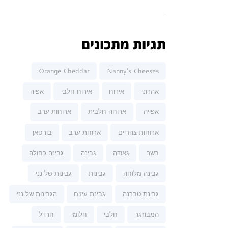
תגיות מתכונים
Orange Cheddar
Nanny’s Cheeses
אהרוני
אירוח
אירוח חלבי
אפיה
אפייה
ארוחה חלבית
ארוחות ערב
ארוחות צהריים
ארוחת ערב
בורסאן
בשר
גאודה
גבינה
גבינה כחולה
גבינה מלוחה
גבינות
גבינות של נני
גבינת טברנה
גבינת עיזים
הגבינות של נני
המבורגר
חלבי
חלומי
חרדל