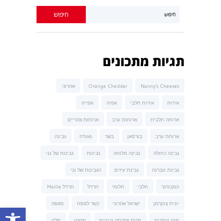
תגיות מתכונים
Nanny’s Cheeses
Orange Cheddar
אהרוני
אירוח
אירוח חלבי
אפיה
אפייה
ארוחה חלבית
ארוחות ערב
ארוחות צהריים
ארוחת ערב
בורסאן
בשר
גאודה
גבינה
גבינה כחולה
גבינה מלוחה
גבינות
גבינות של נני
גבינת טברנה
גבינת עיזים
הגבינות של נני
המבורגר
חלבי
חלומי
חרדל
חרדל Maille
יונית צוקרמן
ישראל אהרוני
כשר לפסח
מאפה
פתח סרגל נגישות
מנה עיקרית
מנות פתיחה וביניים
מנצ'גו
סלט