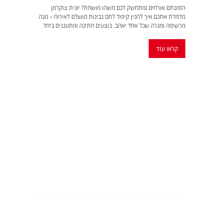
הזמנתם אורחים ומתחשק לכם משהו מושחת? יונית צוקרמן
מלמדת אתכם איך להכין קיפוד לחם גבינות מושלם לאירוח – מנה
מרשימה ומגרה שכל אחד יאהב. בוצעים חתיכה ומתענגים ביחד
קראו עוד