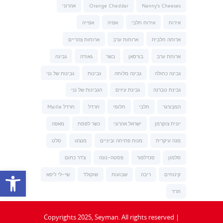
Nanny’s Cheeses
Orange Cheddar
אהרוני
אירוח
אירוח חלבי
אפיה
אפייה
ארוחה חלבית
ארוחות ערב
ארוחות צהריים
ארוחת ערב
בורסאן
בשר
גאודה
גבינה
גבינה כחולה
גבינה מלוחה
גבינות
גבינות של נני
גבינת טברנה
גבינת עיזים
הגבינות של נני
המבורגר
חלבי
חלומי
חרדל
חרדל Maille
יונית צוקרמן
ישראל אהרוני
כשר לפסח
מאפה
מנה עיקרית
מנות פתיחה וביניים
מנצ'גו
סלט
סלמון
סנדלפור
פסטה-נונה
צ'דר כתום
פתח סרגל נגישות
קינוחים
ריבה
שבועות
שוקולד
שי-לי ליפא
תרד
Copyrights 2025, Seyman. All rights reserved |