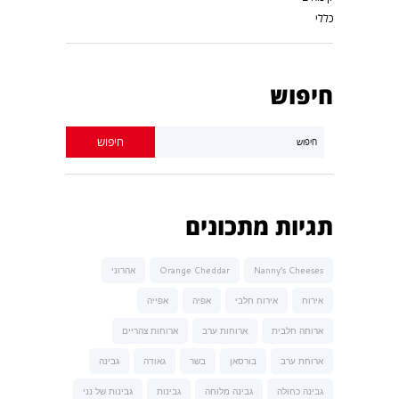
כללי
חיפוש
תגיות מתכונים
Nanny’s Cheeses
Orange Cheddar
אהרוני
אירוח
אירוח חלבי
אפיה
אפייה
ארוחה חלבית
ארוחות ערב
ארוחות צהריים
ארוחת ערב
בורסאן
בשר
גאודה
גבינה
גבינה כחולה
גבינה מלוחה
גבינות
גבינות של נני