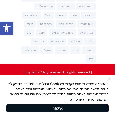
גבינת טברנה
גבינת עיזים
הגבינות של נני
המבורגר
חלבי
חלומי
חרדל
חרדל Maille
פתח סרגל נגישות
יונית צוקרמן
ישראל אהרוני
כשר לפסח
מאפה
מנה עיקרית
מנות פתיחה וביניים
מנצ'גו
סלט
סלמון
סנדלפור
פסטה-נונה
צ'דר כתום
קינוחים
ריבה
שבועות
שוקולד
שי-לי ליפא
תרד
Copyrights 2025, Seyman. All rights reserved |
תקנון
|
מדיניות פרטיות
באתר זה נעשה שימוש בקבצי Cookies ובכלים דומים כדי לספק לך
חווית גלישה המותאמת ומבוססת על נתוני הגלישה שלך באתר.
Design:
/ Tzeela Levin Peled |
המשך הגלישה באתר מהווה הסכמתך לשימושים אלו על-פי
לתנאי
השימוש
ומדיניות פרטיות
.
Development:
Triotech
אישור