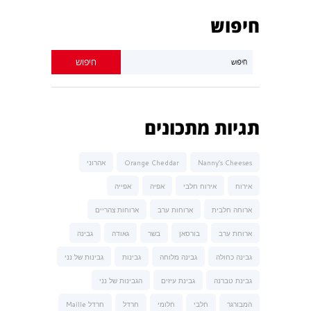
חיפוש
תגיות מתכונים
Nanny’s Cheeses
Orange Cheddar
אהרוני
אירוח
אירוח חלבי
אפיה
אפייה
ארוחה חלבית
ארוחות ערב
ארוחות צהריים
ארוחת ערב
בורסאן
בשר
גאודה
גבינה
גבינה כחולה
גבינה מלוחה
גבינות
גבינות של נני
גבינת טברנה
גבינת עיזים
הגבינות של נני
המבורגר
חלבי
חלומי
חרדל
חרדל Maille