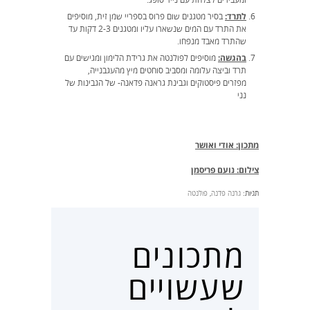
לתרד:
בסיר מטגנים שום פרוס בספריי שמן זית, מוסיפים
את התרד עם המים שנשארו עליו ומטגנים 2-3 דקות עד
שהתרד מאבד מנפחו.
בהגשה:
מוסיפים לפולנטה את גרידת הלימון ומגישים עם
תרד וביצה עלומה ומסביב סוחטים מיץ מהעגבנייה,
מפזרים פיסטוקים וגבינת גראנה פדאנה- של הגבינות של
נני
מתכון: אודי ואושר
צילום: נועם פריסמן
תגיות:
גרנה פדנה
,
פולנטה
מתכונים
שעשויים