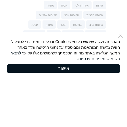
אירוח
אירוח חלבי
אפיה
אפייה
ארוחה חלבית
ארוחות ערב
ארוחות צהריים
ארוחת ערב
בורסאן
בשר
גאודה
גבינה
גבינה כחולה
גבינה מלוחה
גבינות
גבינות של נני
באתר זה נעשה שימוש בקבצי Cookies ובכלים דומים כדי לספק לך
גבינת טברנה
גבינת עיזים
הגבינות של נני
חווית גלישה המותאמת ומבוססת על נתוני הגלישה שלך באתר.
המשך הגלישה באתר מהווה הסכמתך לשימושים אלו על-פי
לתנאי
המבורגר
חלבי
חלומי
חרדל
חרדל Maille
השימוש
ומדיניות פרטיות
.
יונית צוקרמן
ישראל אהרוני
כשר לפסח
מאפה
אישור
מנה עיקרית
מנות פתיחה וביניים
מנצ'גו
סלט
סלמון
סנדלפור
פסטה-נונה
צ'דר כתום
קינוחים
ריבה
שבועות
שוקולד
שי-לי ליפא
תרד
Copyrights 2025, Seyman. All rights reserved |
תקנון
|
מדיניות פרטיות