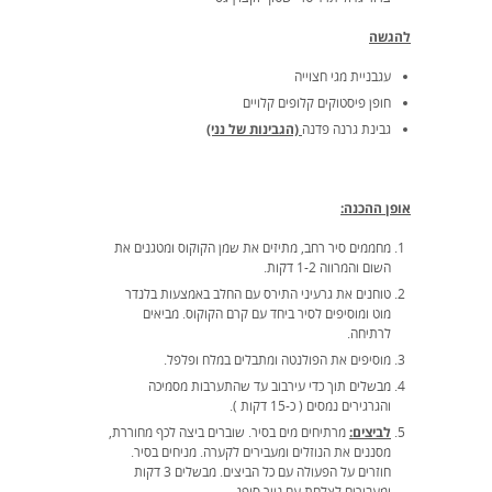
להגשה
עגבניית מגי חצוייה
חופן פיסטוקים קלופים קלויים
גבינת גרנה פדנה
(הגבינות של נני)
אופן ההכנה:
מחממים סיר רחב, מתיזים את שמן הקוקוס ומטגנים את
השום והמרווה 1-2 דקות.
טוחנים את גרעיני התירס עם החלב באמצעות בלנדר
מוט ומוסיפים לסיר ביחד עם קרם הקוקוס. מביאים
לרתיחה.
מוסיפים את הפולנטה ומתבלים במלח ופלפל.
מבשלים תוך כדי עירבוב עד שהתערבות מסמיכה
והגרגירים נמסים ( כ-15 דקות ).
לביצים:
מרתיחים מים בסיר. שוברים ביצה לכף מחוררת,
מסננים את הנוזלים ומעבירים לקערה. מניחים בסיר.
חוזרים על הפעולה עם כל הביצים. מבשלים 3 דקות
ומעבירים לצלחת עם נייר סופג.