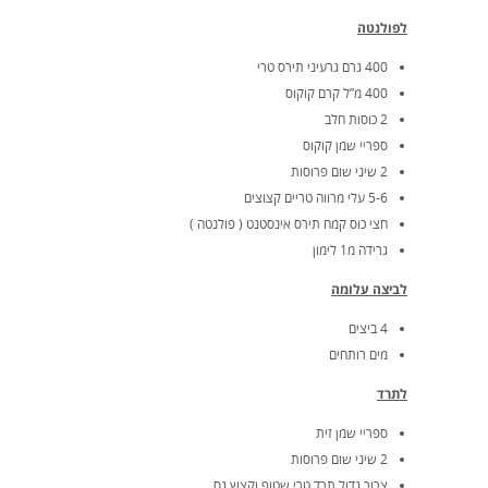
לפולנטה
400 גרם גרעיני תירס טרי
400 מ”ל קרם קוקוס
2 כוסות חלב
ספריי שמן קוקוס
2 שיני שום פרוסות
5-6 עלי מרווה טריים קצוצים
חצי כוס קמח תירס אינסטנט ( פולנטה )
גרידה מ1 לימון
לביצה עלומה
4 ביצים
מים רותחים
לתרד
ספריי שמן זית
2 שיני שום פרוסות
צרור גדול תרד טרי שטוף וקצוץ גס