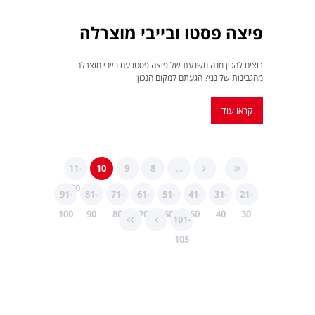
פיצה פסטו ובייבי מוצרלה
רוצים להכין מנה משגעת של פיצה פסטו עם בייבי מוצרלה
מהגבינות של נני? הגעתם למקום הנכון!
קראו עוד
11-
10
9
8
…
20
91-
81-
71-
61-
51-
41-
31-
21-
100
90
80
70
60
50
40
30
101-
105