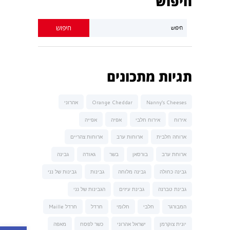
חיפוש
תגיות מתכונים
Nanny’s Cheeses
Orange Cheddar
אהרוני
אירוח
אירוח חלבי
אפיה
אפייה
ארוחה חלבית
ארוחות ערב
ארוחות צהריים
ארוחת ערב
בורסאן
בשר
גאודה
גבינה
גבינה כחולה
גבינה מלוחה
גבינות
גבינות של נני
גבינת טברנה
גבינת עיזים
הגבינות של נני
המבורגר
חלבי
חלומי
חרדל
חרדל Maille
יונית צוקרמן
ישראל אהרוני
כשר לפסח
מאפה