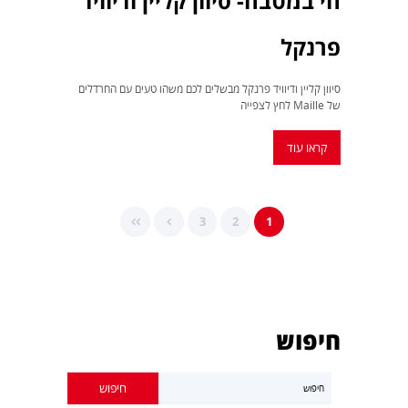
חי במטבח- סיוון קליין ודיוויד
פרנקל
סיוון קליין ודיוויד פרנקל מבשלים לכם משהו טעים עם החרדלים
של Maille לחץ לצפייה
קראו עוד
3
2
1
חיפוש