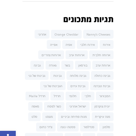
תגיות מתכונים
Nanny’s Cheeses
Orange Cheddar
אהרוני
אירוח
אירוח חלבי
אפיה
אפייה
ארוחה חלבית
ארוחות ערב
ארוחות צהריים
ארוחת ערב
בורסאן
בשר
גאודה
גבינה
גבינה כחולה
גבינה מלוחה
גבינות
גבינות של נני
גבינת טברנה
גבינת עיזים
הגבינות של נני
המבורגר
חלבי
חלומי
חרדל
חרדל Maille
יונית צוקרמן
ישראל אהרוני
כשר לפסח
מאפה
מנה עיקרית
מנות פתיחה וביניים
מנצ'גו
סלט
סלמון
סנדלפור
פסטה-נונה
צ'דר כתום
פתח סרגל נגישות