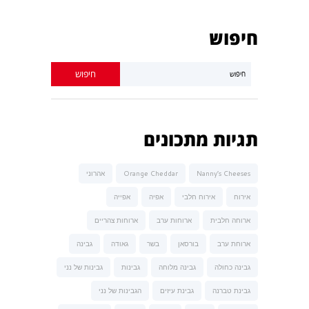
חיפוש
תגיות מתכונים
Nanny’s Cheeses
Orange Cheddar
אהרוני
אירוח
אירוח חלבי
אפיה
אפייה
ארוחה חלבית
ארוחות ערב
ארוחות צהריים
ארוחת ערב
בורסאן
בשר
גאודה
גבינה
גבינה כחולה
גבינה מלוחה
גבינות
גבינות של נני
גבינת טברנה
גבינת עיזים
הגבינות של נני