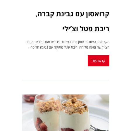
קרואסון‭ ‬עם‭ ‬גבינת‭ ‬קברה‭,
‬ריבת‭ ‬פטל‭ ‬וצ‭’‬ילי‭ ‬
‬חצי‭ ‬קשה‭ ‬ומעט‭ ‬מלוחה‭ ‬וריבת‭ ‬פטל‭ ‬מתוקה‭ ‬עם‭ ‬נגיעה‭ ‬חריפה‭. ‬
קראו עוד