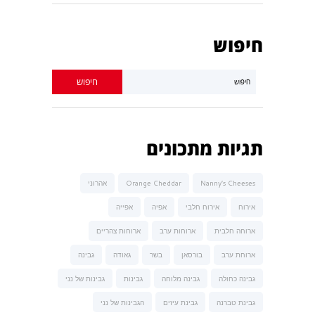
חיפוש
תגיות מתכונים
Nanny’s Cheeses
Orange Cheddar
אהרוני
אירוח
אירוח חלבי
אפיה
אפייה
ארוחה חלבית
ארוחות ערב
ארוחות צהריים
ארוחת ערב
בורסאן
בשר
גאודה
גבינה
גבינה כחולה
גבינה מלוחה
גבינות
גבינות של נני
גבינת טברנה
גבינת עיזים
הגבינות של נני