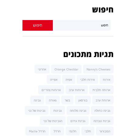
חיפוש
תגיות מתכונים
Nanny’s Cheeses
Orange Cheddar
אהרוני
אירוח
אירוח חלבי
אפיה
אפייה
ארוחה חלבית
ארוחות ערב
ארוחות צהריים
ארוחת ערב
בורסאן
בשר
גאודה
גבינה
גבינה כחולה
גבינה מלוחה
גבינות
גבינות של נני
גבינת טברנה
גבינת עיזים
הגבינות של נני
המבורגר
חלבי
חלומי
חרדל
חרדל Maille