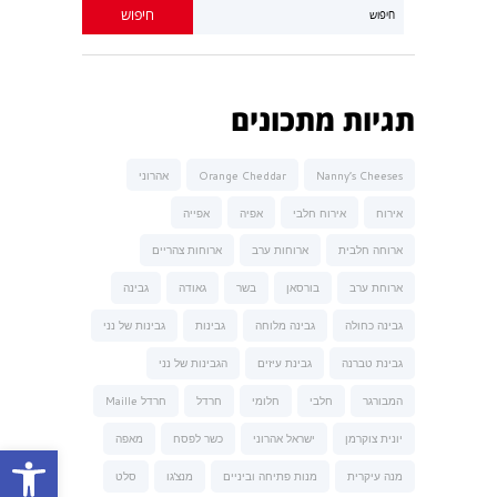
תגיות מתכונים
Nanny’s Cheeses
Orange Cheddar
אהרוני
אירוח
אירוח חלבי
אפיה
אפייה
ארוחה חלבית
ארוחות ערב
ארוחות צהריים
ארוחת ערב
בורסאן
בשר
גאודה
גבינה
גבינה כחולה
גבינה מלוחה
גבינות
גבינות של נני
גבינת טברנה
גבינת עיזים
הגבינות של נני
המבורגר
חלבי
חלומי
חרדל
חרדל Maille
יונית צוקרמן
ישראל אהרוני
כשר לפסח
מאפה
פתח סרגל נגישות
מנה עיקרית
מנות פתיחה וביניים
מנצ'גו
סלט