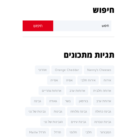
חיפוש
תגיות מתכונים
Nanny’s Cheeses
Orange Cheddar
אהרוני
אירוח
אירוח חלבי
אפיה
אפייה
ארוחה חלבית
ארוחות ערב
ארוחות צהריים
ארוחת ערב
בורסאן
בשר
גאודה
גבינה
גבינה כחולה
גבינה מלוחה
גבינות
גבינות של נני
גבינת טברנה
גבינת עיזים
הגבינות של נני
המבורגר
חלבי
חלומי
חרדל
חרדל Maille