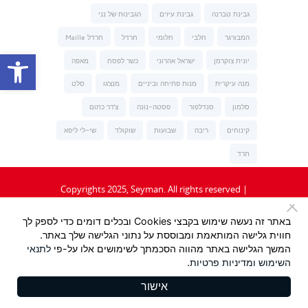
גבינת טברנה
גבינת עיזים
הגבינות של נני
המבורגר
חלבי
חלומי
חרדל
חרדל Maille
פתח סרגל נגישות
יונית צוקרמן
ישראל אהרוני
כשר לפסח
מאפה
מנה עיקרית
מנות פתיחה וביניים
מנצ'גו
סלט
סלמון
סנדלפור
פסטה-נונה
צ'דר כתום
קינוחים
ריבה
שבועות
שוקולד
שי-לי ליפא
תרד
Copyrights 2025, Seyman. All rights reserved |
תקנון
|
מדיניות פרטיות
באתר זה נעשה שימוש בקבצי Cookies ובכלים דומים כדי לספק לך
חווית גלישה המותאמת ומבוססת על נתוני הגלישה שלך באתר.
Design:
/ Tzeela Levin Peled |
המשך הגלישה באתר מהווה הסכמתך לשימושים אלו על-פי
לתנאי
השימוש
ומדיניות פרטיות
.
Development:
Triotech
אישור