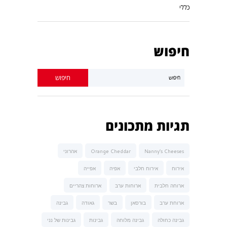
כללי
חיפוש
תגיות מתכונים
Nanny’s Cheeses
Orange Cheddar
אהרוני
אירוח
אירוח חלבי
אפיה
אפייה
ארוחה חלבית
ארוחות ערב
ארוחות צהריים
ארוחת ערב
בורסאן
בשר
גאודה
גבינה
גבינה כחולה
גבינה מלוחה
גבינות
גבינות של נני