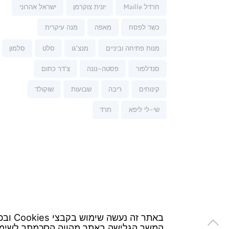
חרדל Maille
יונית צוקרמן
ישראל אהרוני
כשר לפסח
מאפה
מנה עיקרית
מנות פתיחה וביניים
מנצ'גו
סלט
סלמון
סנדלפור
פסטה-נונה
צ'דר כתום
קינוחים
ריבה
שבועות
שוקולד
שי-לי ליפא
תרד
באתר זה נעשה שימוש בקבצי Cookies ובכלים דומים כדי לספק לך חווית גלישה המותאמת ומבוססת על נתוני הגלישה שלך באתר.
המשך הגלישה באתר מהווה הסכמתך לשימו
/ Tzeela Levin Peled | Development:
Triotech