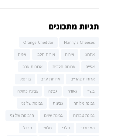
תגיות מתכונים
Orange Cheddar
Nanny’s Cheeses
אהרוני
אירוח
אירוח חלבי
אפיה
אפייה
ארוחה חלבית
ארוחות ערב
ארוחות צהריים
ארוחת ערב
בורסאן
בשר
גאודה
גבינה
גבינה כחולה
גבינה מלוחה
גבינות
גבינות של נני
גבינת טברנה
גבינת עיזים
הגבינות של נני
המבורגר
חלבי
חלומי
חרדל