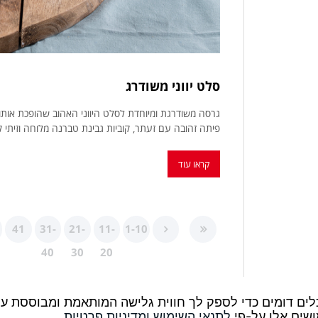
סלט יווני משודרג
גרסה משודרגת ומיוחדת לסלט היווני האהוב שהופכת אותו
פיתה זהובה עם זעתר, קוביות גבינת טברנה מלוחה וזיתי 
קראו עוד
41
31-
21-
11-
1-10
40
30
20
שים אלו על-פי
לתנאי השימוש
ומדיניות פרטיות
.
Design:
תקנון
|
מדיני