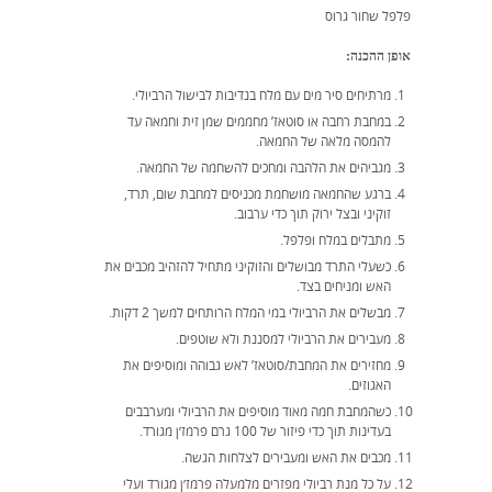
פלפל שחור גרוס
אופן ההכנה:
מרתיחים סיר מים עם מלח בנדיבות לבישול הרביולי.
במחבת רחבה או סוטאז’ מחממים שמן זית וחמאה עד
להמסה מלאה של החמאה.
מגביהים את הלהבה ומחכים להשחמה של החמאה.
ברגע שהחמאה מושחמת מכניסים למחבת שום, תרד,
זוקיני ובצל ירוק תוך כדי ערבוב.
מתבלים במלח ופלפל.
כשעלי התרד מבושלים והזוקיני מתחיל להזהיב מכבים את
האש ומניחים בצד.
מבשלים את הרביולי במי המלח הרותחים למשך 2 דקות.
מעבירים את הרביולי למסננת ולא שוטפים.
מחזירים את המחבת/סוטאז’ לאש גבוהה ומוסיפים את
האגוזים.
כשהמחבת חמה מאוד מוסיפים את הרביולי ומערבבים
בעדינות תוך כדי פיזור של 100 גרם פרמז׳ן מגורד.
מכבים את האש ומעבירים לצלחות הגשה.
על כל מנת רביולי מפזרים מלמעלה פרמז׳ן מגורד ועלי