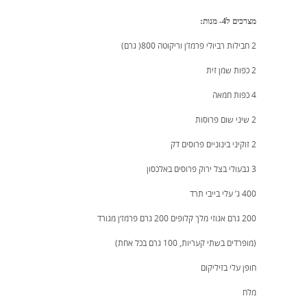
מצרכים ל4- מנות:
2 חבילות רביולי פרמז’ן וריקוטה 800( גרם)
2 כפות שמן זית
4 כפות חמאה
2 שיני שום פרוסות
2 זוקיני בינוניים פרוסים דק
3 גבעולי בצל ירוק פרוסים באלכסון
400 ג’ עלי בייבי תרד
200 גרם אגוזי מלך קלופים 200 גרם פרמז׳ן מגורד
(מופרדים בשתי קעריות, 100 גרם בכל אחת)
חופן עלי בזיליקום
מלח