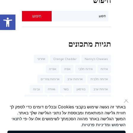
חיפוש
פתח סרגל נגישות
תגיות מתכונים
Nanny’s Cheeses
Orange Cheddar
אהרוני
אירוח
אירוח חלבי
אפיה
אפייה
ארוחה חלבית
ארוחות ערב
ארוחות צהריים
ארוחת ערב
בורסאן
בשר
גאודה
גבינה
גבינה כחולה
גבינה מלוחה
גבינות
גבינות של נני
באתר זה נעשה שימוש בקבצי Cookies ובכלים דומים כדי לספק לך
גבינת טברנה
גבינת עיזים
הגבינות של נני
חווית גלישה המותאמת ומבוססת על נתוני הגלישה שלך באתר.
המשך הגלישה באתר מהווה הסכמתך לשימושים אלו על-פי
לתנאי
המבורגר
חלבי
חלומי
חרדל
חרדל Maille
השימוש
ומדיניות פרטיות
.
יונית צוקרמן
ישראל אהרוני
כשר לפסח
מאפה