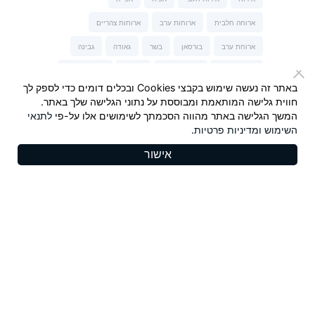
ארוחה חלבית
ארוחות ערב
ארוחות צהריים
ארוחת ערב
בורסאן
בשר
גאודה
גבינה
גבינה כחולה
גבינה מלוחה
גבינות
גבינות של נני
באתר זה נעשה שימוש בקבצי Cookies ובכלים דומים כדי לספק לך
גבינת טברנה
גבינת עיזים
הגבינות של נני
חווית גלישה המותאמת ומבוססת על נתוני הגלישה שלך באתר.
המשך הגלישה באתר מהווה הסכמתך לשימושים אלו על-פי
לתנאי
המבורגר
חלבי
חלומי
חרדל
חרדל Maille
השימוש
ומדיניות פרטיות
.
יונית צוקרמן
ישראל אהרוני
כשר לפסח
מאפה
אישור
מנה עיקרית
מנות פתיחה וביניים
מנצ'גו
סלט
סלמון
סנדלפור
פסטה-נונה
צ'דר כתום
קינוחים
ריבה
שבועות
שוקולד
שי-לי ליפא
תרד
Copyrights 2025, Seyman. All rights reserved |
תקנון
|
מדיניות פרטיות