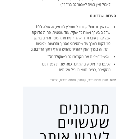
לאכול (אין בעיה לשמור גם במקרר).
הערות ושדרוגים
ואם אין מדחום? קודם כל מומלץ לרכוש, זה עולה 100
שקלים בערך ושווה כל שקל. עוד אופציה, פחות מדויקת
אבל עדיין עובדת, היא להרתיח את הסוכר והמים במשך
10 דקות בערך עד שהסירופ מסמיך והבועות צפופות
יותר. זה בערך הזמן להוריד מהאש ולזלף לתוך החלבונים.
אפשר לצפות את הקרמבו גם בשוקולד חלב.
לטעם וניל מוסיפים למרנג, כמה שניות לפני תום
ההקצפה, כפית תמצית וניל איכותית.
תגיות:
חלבי
,
אירוח חלבי
,
קינוחים
,
ארוחה חלבית
,
שוקולד
מתכונים
שעשויים
לעניין אותך