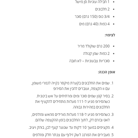
1 חבילה עוגיות סן מישל
2 חלבונים
3/4 כוס (150 גרם) סוכר
4 כפות (40 גרם) מים
לציפוי:
200 גרם שוקולד מריר
2 כפות שמן קנולה
סוכריות צבעוניות – לא חובה
אופן הכנה:
שמים את החלבונים בקערת מיקסר נקייה לגמרי משומן,
עם וו הקצפה, ועוברים להכין את הסירופ
בסיר קטן שמים סוכר ומים ומרתיחים על אש בינונית.
כשהסירופ מגיע ל-111 מעלות מתחילים להקציף את
החלבונים במהירות גבוהה.
כשהסירופ מגיע ל-118 מעלות מורידים מהאש ומזלפים,
לאט ובזרם דק, לתוך החלבונים בזמן ההקצפה שלהם.
מקציפים במשך 10 דקות עד שנוצר קצף לבן, בוהק ויציב.
מעבירים את המרנג לשק זילוף עם צנתר חלק ומזלפים