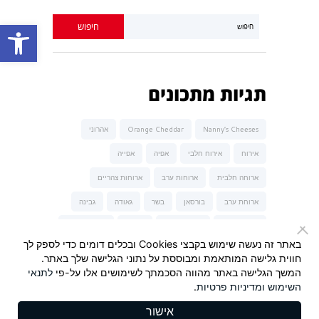
פתח סרגל נגישות
תגיות מתכונים
Nanny’s Cheeses
Orange Cheddar
אהרוני
אירוח
אירוח חלבי
אפיה
אפייה
ארוחה חלבית
ארוחות ערב
ארוחות צהריים
ארוחת ערב
בורסאן
בשר
גאודה
גבינה
גבינה כחולה
גבינה מלוחה
גבינות
גבינות של נני
באתר זה נעשה שימוש בקבצי Cookies ובכלים דומים כדי לספק לך
גבינת טברנה
גבינת עיזים
הגבינות של נני
חווית גלישה המותאמת ומבוססת על נתוני הגלישה שלך באתר.
המשך הגלישה באתר מהווה הסכמתך לשימושים אלו על-פי
לתנאי
המבורגר
חלבי
חלומי
חרדל
חרדל Maille
השימוש
ומדיניות פרטיות
.
יונית צוקרמן
ישראל אהרוני
כשר לפסח
מאפה
אישור