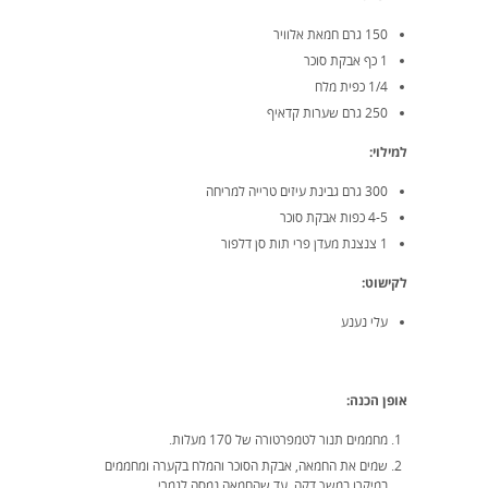
150 גרם חמאת אלוויר
1 כף אבקת סוכר
1/4 כפית מלח
250 גרם שערות קדאיף
למילוי:
300 גרם גבינת עיזים טרייה למריחה
4-5 כפות אבקת סוכר
1 צנצנת מעדן פרי תות סן דלפור
לקישוט:
עלי נענע
אופן הכנה:
מחממים תנור לטמפרטורה של 170 מעלות.
שמים את החמאה, אבקת הסוכר והמלח בקערה ומחממים
במיקרו במשך דקה, עד שהחמאה נמסה לגמרי.