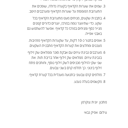
שמים את שערות הקדאיף בקערה גדולה, שופכים את
התערובת המומסת על שערות הקדאיף ומערבבים היטב.
בתבנית שקעים, מניחים מעט מתערובת הקדאיף בכל
שקע. כדי שתיווצר גומה במרכז, יוצרים כדורים קטנים
מנייר כסף ומניחים במרכז כל קדאיף. אפשר להשתמש גם
באבני אפייה.
אופים בתנור כ-10 דקות, עד שקערות הקדאיף מזהיבות.
מצננים ומחלצים את קערות הקדאיף מתבנית השקעים.
מערבבים גבינת עיזים עם אבקת סוכר וממלאים שק זילוף
בגבינת עיזים. ממלאים שק זילוף אחר בריבת תות. את
שני שקי הזילוף מכניסים לשק זילוף נוסף, וחותכים פתח
זילוף בינוני. כך תזלפו קרם בשני צבעים.
מזלפים קרם צבעוני בתנועה מעגלית בכל קערת קדאיף.
מקשטים בעלה נענע.
מתכון: יונית צוקרמן
צילום: אפיק גבאי