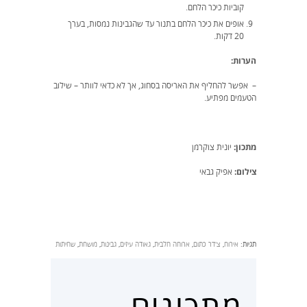
קוביות כיכר הלחם.
אופים את כיכר הלחם בתנור עד שהגבינות נמסות, בערך
20 דקות.
הערות:
– אפשר להחליף את האריסה בסחוג, אך לא כדאי לוותר – שילוב
הטעמים מפתיע.
מתכון:
יונית צוקרמן
צילום:
אפיק גבאי
תגיות:
אירוח
,
צ'דר כתום
,
ארוחה חלבית
,
גאודה עיזים
,
גבינות
,
מושחת
,
שחיתות
מתכונים