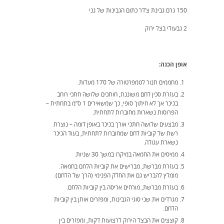
150 גרם גבינת צ’דר כתום הגבינות של נני
2 גבעולי בצל ירוק
אופן הכנה:
מחממים תנור לטמפרטורה של 170 מעלות.
בעזרת סכין לחם משוננת, חותכים שלושה חתכי רוחב
בכיכר אך לא חיתוך סופי, כך שמשאירים 1 ס”מ בתחתית –
הפרוסות נשארות מחוברות לתחתית.
מבצעים שלושה חתכי אורך בכיכר באופן דומה – נוצרת
רשת של קוביות לחם שמחוברות לתחתית, בעוד הכיכר
נשארת עגולה.
ממיסים את החמאה במיקרו במשך 30 שניות.
בעזרת מברשת, מברישים את קוביות הלחם בחמאה.
מומלץ להבריש גם את החלק הפנימי (הרך של הלחם).
בעזרת מברשת, מורחים אריסה בין קוביות הלחם.
מגרדים את שני סוגי הגבינות, ומפזרים אותן בין קוביות
הלחם.
קוצצים את הבצל הירוק לרצועות דקות, ומפזרים בין