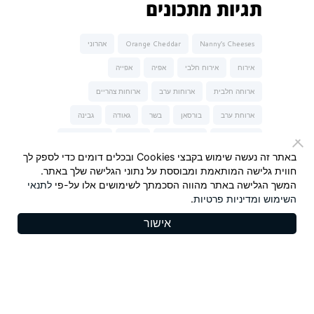
תגיות מתכונים
Nanny’s Cheeses
Orange Cheddar
אהרוני
אירוח
אירוח חלבי
אפיה
אפייה
ארוחה חלבית
ארוחות ערב
ארוחות צהריים
ארוחת ערב
בורסאן
בשר
גאודה
גבינה
גבינה כחולה
גבינה מלוחה
גבינות
גבינות של נני
באתר זה נעשה שימוש בקבצי Cookies ובכלים דומים כדי לספק לך
גבינת טברנה
גבינת עיזים
הגבינות של נני
חווית גלישה המותאמת ומבוססת על נתוני הגלישה שלך באתר.
המשך הגלישה באתר מהווה הסכמתך לשימושים אלו על-פי
לתנאי
המבורגר
חלבי
חלומי
חרדל
חרדל Maille
השימוש
ומדיניות פרטיות
.
יונית צוקרמן
ישראל אהרוני
כשר לפסח
מאפה
אישור
מנה עיקרית
מנות פתיחה וביניים
מנצ'גו
סלט
סלמון
סנדלפור
פסטה-נונה
צ'דר כתום
קינוחים
ריבה
שבועות
שוקולד
שי-לי ליפא
תרד