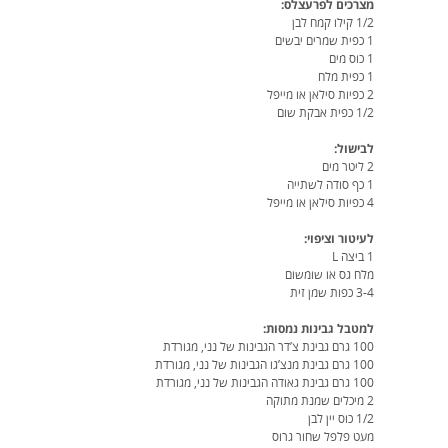
מצרכים לפרעצלס:
1/2 קילו קמח לבן
1 כפית שמרים יבשים
1 כוס מים
1 כפית מלח
2 כפיות סילאן או מייפל
1/2 כפית אבקת שום
לבישול:
2 ליטר מים
1 כף סודה לשתייה
4 כפיות סילאן או מייפל
לעיטור וציפוי:
1 ביצה L
מלח גס או שומשום
3-4 כפות שמן זית
למטבל גבינות נמסות:
100 גרם גבינת צ’דר הגבינות של נני, מגורדת
100 גרם גבינת מנצ’גו הגבינות של נני, מגורדת
100 גרם גבינת גאודה הגבינות של נני, מגורדת
2 מיכלים שמנת מתוקה
1/2 כוס יין לבן
מעט פלפל שחור גרוס