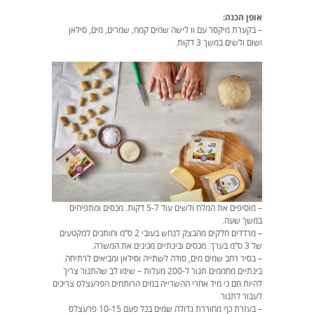
אופן הכנה:
– בקערת מיקסר עם וו לישה שמים קמח, שמרים, מים, סילאן
ושום ולשים במשך 3 דקות.
– מוסיפים את המלח ולשים עוד 5-7 דקות. מכסים ומתפיחים
במשך שעה.
– מרדדים חלקים מהבצק לנחש בעובי 2 ס”מ וחותכים למקטעים
של 3 ס”מ בערך. מכסים ובינתיים מכינים את המשרה.
– בסיר רחב שמים מים, סודה לשתייה וסילאן ומביאים לרתיחה.
בינתיים מחממים תנור ל-200 מעלות – שימו לב שהתנור צריך
להיות חם כי מיד אחרי ההשרייה במים הרותחים הפרעצלס צריכים
לעבור לתנור.
– בעזרת כף מחוררת גדולה שמים בכל פעם 10-15 פרעצלס