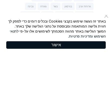
ארוחת ערב
בורסאן
בשר
גאודה
גבינה
גבינה כחולה
גבינה מלוחה
גבינות
גבינות של נני
באתר זה נעשה שימוש בקבצי Cookies ובכלים דומים כדי לספק לך
גבינת טברנה
גבינת עיזים
הגבינות של נני
חווית גלישה המותאמת ומבוססת על נתוני הגלישה שלך באתר.
המשך הגלישה באתר מהווה הסכמתך לשימושים אלו על-פי
לתנאי
המבורגר
חלבי
חלומי
חרדל
חרדל Maille
השימוש
ומדיניות פרטיות
.
יונית צוקרמן
ישראל אהרוני
כשר לפסח
מאפה
אישור
מנה עיקרית
מנות פתיחה וביניים
מנצ'גו
סלט
סלמון
סנדלפור
פסטה-נונה
צ'דר כתום
קינוחים
ריבה
שבועות
שוקולד
שי-לי ליפא
תרד
Copyrights 2025, Seyman. All rights reserved |
תקנון
|
מדיניות פרטיות
Design:
/ Tzeela Levin Peled |