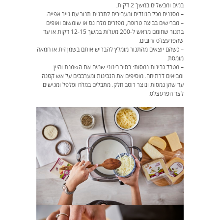
במים ומבשלים במשך 2 דקות.
– מסננים מכל הנוזלים ומעבירים לתבנית תנור עם נייר אפייה.
– מברישים בביצה טרופה, מפזרים מלח גס או שומשום ואופים
בתנור שחומם מראש ל-200 מעלות במשך 12-15 דקות או עד
שהפרעצלס זהובים.
– כשהם יוצאים מהתנור מומלץ להבריש אותם בשמן זית או חמאה
מומסת.
– מטבל גבינות נמסות: בסיר בינוני שמים את השמנת והיין
ומביאים לרתיחה. מוסיפים את הגבינות ומערבבים על אש קטנה
עד שהן נמסות ונוצר רוטב חלק. מתבלים במלח ופלפל ומגישים
לצד הפרעצלס.