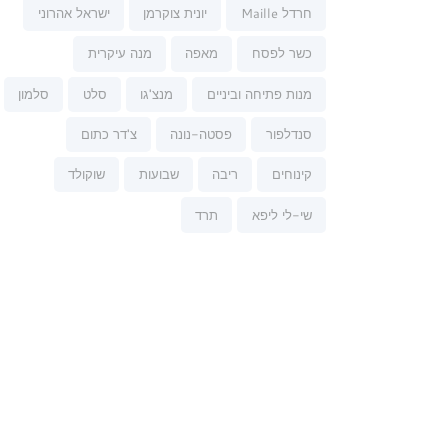
חרדל Maille
יונית צוקרמן
ישראל אהרוני
כשר לפסח
מאפה
מנה עיקרית
מנות פתיחה וביניים
מנצ'גו
סלט
סלמון
סנדלפור
פסטה-נונה
צ'דר כתום
קינוחים
ריבה
שבועות
שוקולד
שי-לי ליפא
תרד