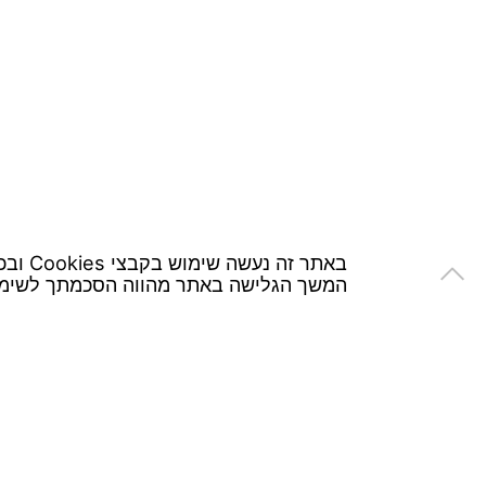
באתר זה נעשה שימוש בקבצי Cookies ובכלים דומים כדי לספק לך חווית גלישה המותאמת ומבוססת על נתוני הגלישה שלך באתר.
המשך הגלישה באתר מהווה הסכמתך לשימו
/ Tzeela Levin Peled | Development:
Triotech