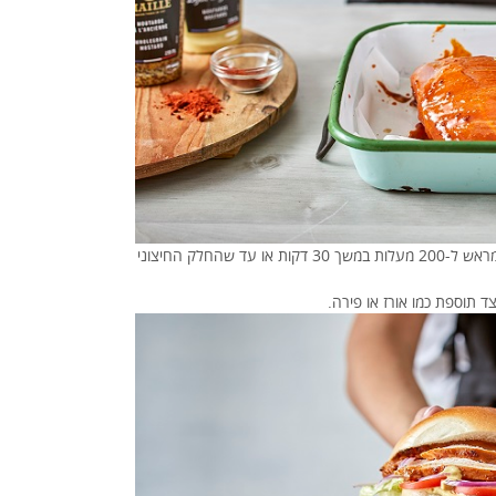
– מניחים על תבנית עם נייר אפייה וצולים בתנור שחומם מראש ל-200 מעלות במשך 30 דקות או עד שהחלק החיצוני
ד תוספת כמו אורז או פירה.