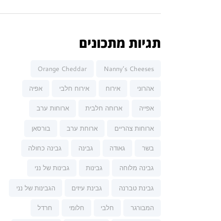
תגיות מתכונים
Orange Cheddar
Nanny’s Cheeses
אהרוני
אירוח
אירוח חלבי
אפיה
אפייה
ארוחה חלבית
ארוחות ערב
ארוחות צהריים
ארוחת ערב
בורסאן
בשר
גאודה
גבינה
גבינה כחולה
גבינה מלוחה
גבינות
גבינות של נני
גבינת טברנה
גבינת עיזים
הגבינות של נני
המבורגר
חלבי
חלומי
חרדל