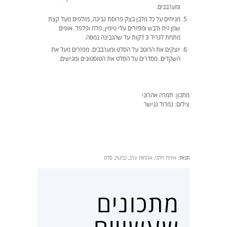
ומערבבים.
מניחים על כל מלבן בצק פרוסת גבינה, מזלפים מעל קצת
שמן זית ודבש ומפזרים עלי טימין, מלח ופלפל. אופים
מתחת לגריל 3 דקות עד שהגבינה נמסה.
יוצקים את הרוטב על הסלט ומערבבים. מפזרים מעל את
השקדים. מסדרים על הסלט את הטוסטונים ומגישים.
מתכון: תמרה אהרוני
צילום: נמרוד גנישר
תגיות:
אירוח חלבי
,
ארוחות ערב
,
גבינות
,
סלט
מתכונים
שעשויים