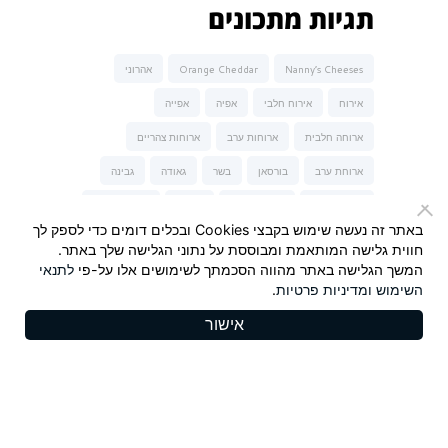
תגיות מתכונים
Nanny’s Cheeses
Orange Cheddar
אהרוני
אירוח
אירוח חלבי
אפיה
אפייה
ארוחה חלבית
ארוחות ערב
ארוחות צהריים
ארוחת ערב
בורסאן
בשר
גאודה
גבינה
גבינה כחולה
גבינה מלוחה
גבינות
גבינות של נני
באתר זה נעשה שימוש בקבצי Cookies ובכלים דומים כדי לספק לך
גבינת טברנה
גבינת עיזים
הגבינות של נני
חווית גלישה המותאמת ומבוססת על נתוני הגלישה שלך באתר.
המשך הגלישה באתר מהווה הסכמתך לשימושים אלו על-פי
לתנאי
המבורגר
חלבי
חלומי
חרדל
חרדל Maille
השימוש
ומדיניות פרטיות
.
יונית צוקרמן
ישראל אהרוני
כשר לפסח
מאפה
אישור
מנה עיקרית
מנות פתיחה וביניים
מנצ'גו
סלט
סלמון
סנדלפור
פסטה-נונה
צ'דר כתום
קינוחים
ריבה
שבועות
שוקולד
שי-לי ליפא
תרד