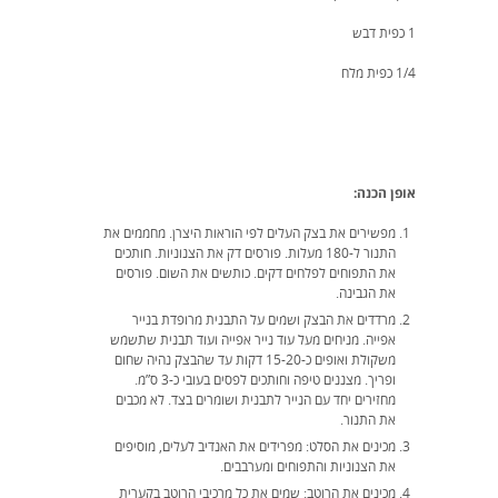
1 כפית דבש
1/4 כפית מלח
אופן הכנה:
מפשירים את בצק העלים לפי הוראות היצרן. מחממים את
התנור ל-180 מעלות. פורסים דק את הצנוניות. חותכים
את התפוחים לפלחים דקים. כותשים את השום. פורסים
את הגבינה.
מרדדים את הבצק ושמים על התבנית מרופדת בנייר
אפייה. מניחים מעל עוד נייר אפייה ועוד תבנית שתשמש
משקולת ואופים כ-15-20 דקות עד שהבצק נהיה שחום
ופריך. מצננים טיפה וחותכים לפסים בעובי כ-3 ס”מ.
מחזירים יחד עם הנייר לתבנית ושומרים בצד. לא מכבים
את התנור.
מכינים את הסלט: מפרידים את האנדיב לעלים, מוסיפים
את הצנוניות והתפוחים ומערבבים.
מכינים את הרוטב: שמים את כל מרכיבי הרוטב בקערית