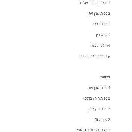
1 גבינת קממבר של נני
2 כפות שמן זית
2 כפות דבש
1 כף טימין
1/4 כפית מלח
קורט פלפל שחור גרוס
לרוטב:
4 כפות שמן זית
2 כפות חומץ בלסמי
2 כפות מיץ לימון
2 שיני שום
1 כף חרדל דיז’ון maille