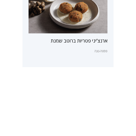
ארנצ’יני פטריות ברוטב שמנת
פסטה-נונה