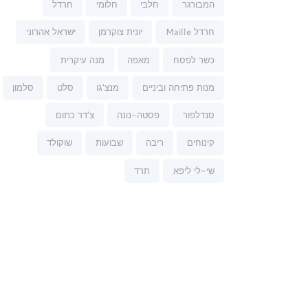
המבורגר
חלבי
חלומי
חרדל
חרדל Maille
יונית צוקרמן
ישראל אהרוני
כשר לפסח
מאפה
מנה עיקרית
מנות פתיחה וביניים
מנצ'גו
סלט
סלמון
סנדלפור
פסטה-נונה
צ'דר כתום
קינוחים
ריבה
שבועות
שוקולד
שי-לי ליפא
תרד