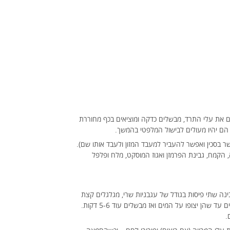
ים את עלי התרד, מבשלים כדקה ומוציאים בכף מחוררת
הם יהיו מעולים לבישול המלפטי בהמשך.
בסכין ואפשר להעביר למעבד המזון ולעבד אותו שם).
 הקמח, גבינת הפרמזן ואגוז המוסקט, מלח ופלפל
ה שתי פיסות בגודל של עגבניות שרי, מגלגלים קצת
בידיים, מגלגלים בקמח ומעבירים למים הרותחים. מחכים עד שהן יצופו על המים ואז מבשלים עוד 5-6 דקות.
.