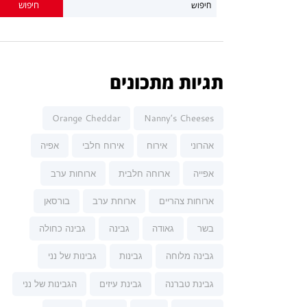
תגיות מתכונים
Orange Cheddar
Nanny’s Cheeses
אהרוני
אירוח
אירוח חלבי
אפיה
אפייה
ארוחה חלבית
ארוחות ערב
ארוחות צהריים
ארוחת ערב
בורסאן
בשר
גאודה
גבינה
גבינה כחולה
גבינה מלוחה
גבינות
גבינות של נני
גבינת טברנה
גבינת עיזים
הגבינות של נני