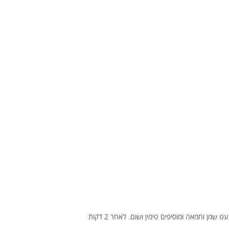
במחבת (שמתאימה גם לתנור וגם להגשה) מחממים מעט שמן וחמאה ומוסיפים טימין ושום. לאחר 2 דקות