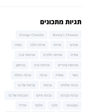
תגיות מתכונים
Orange Cheddar
Nanny’s Cheeses
אהרוני
אירוח
אירוח חלבי
אפיה
אפייה
ארוחה חלבית
ארוחות ערב
ארוחות צהריים
ארוחת ערב
בורסאן
בשר
גאודה
גבינה
גבינה כחולה
גבינה מלוחה
גבינות
גבינות של נני
גבינת טברנה
גבינת עיזים
הגבינות של נני
המבורגר
חלבי
חלומי
חרדל