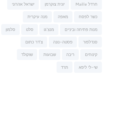
חרדל Maille
יונית צוקרמן
ישראל אהרוני
כשר לפסח
מאפה
מנה עיקרית
מנות פתיחה וביניים
מנצ'גו
סלט
סלמון
סנדלפור
פסטה-נונה
צ'דר כתום
קינוחים
ריבה
שבועות
שוקולד
שי-לי ליפא
תרד