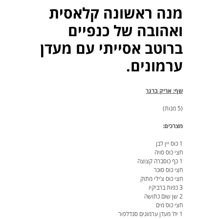
מנה ראשונה קלאסית
ואהובה של כנפיים
ברוטב אסייתי עם מעדן
ערמונים.
שף: אריק ברגר
(5 מנות)
מצרכים:
1 כוס יין לבן
חצי כוס סויה
1 כף כוסברה קצוצה
חצי כוס סוכר
חצי כוס צ’ילי מתוק
3 כפות ברביקיו
2 שן שום כתושה
חצי כוס מים
1 יח’ מעדן ערמונים סנדלפור