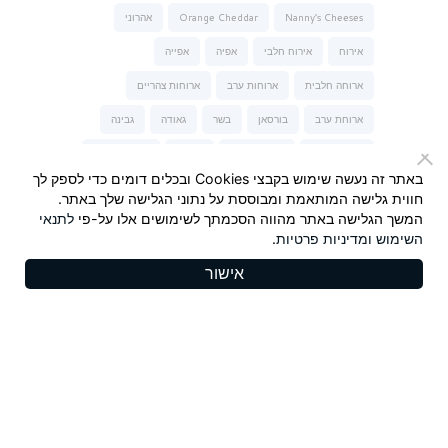
Nanny’s Cheeses
Orange Cheddar
אהרוני
אירוח
אירוח חלבי
אפיה
אפייה
ארוחה חלבית
ארוחות ערב
ארוחות צהריים
ארוחת ערב
בורסאן
בשר
גאודה
גבינה
גבינה כחולה
גבינה מלוחה
גבינות
גבינות של נני
באתר זה נעשה שימוש בקבצי Cookies ובכלים דומים כדי לספק לך
גבינת טברנה
גבינת עיזים
הגבינות של נני
חווית גלישה המותאמת ומבוססת על נתוני הגלישה שלך באתר.
המשך הגלישה באתר מהווה הסכמתך לשימושים אלו על-פי
לתנאי
המבורגר
חלבי
חלומי
חרדל
חרדל Maille
השימוש
ומדיניות פרטיות
.
יונית צוקרמן
ישראל אהרוני
כשר לפסח
מאפה
אישור
מנה עיקרית
מנות פתיחה וביניים
מנצ'גו
סלט
סלמון
סנדלפור
פסטה-נונה
צ'דר כתום
קינוחים
ריבה
שבועות
שוקולד
שי-לי ליפא
תרד
Copyrights 2025, Seyman. All rights reserved |