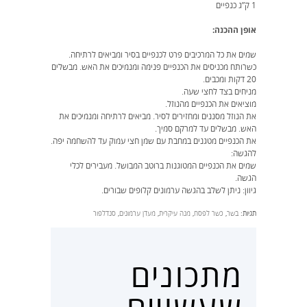
1 ק”ג כנפיים
אופן ההכנה:
שמים את כל המרכיבים פרט לכנפיים בסיר ומביאים לרתיחה.
כשרותח מכניסים את הכנפיים פנימה ומנמיכים את האש. מבשלים
20 דקות ומכבים.
מניחים בצד לחצי שעה.
מוציאים את הכנפיים מהנוזל.
את הנוזל מסננים ומחזירים לסיר. מביאים לרתיחה ומנמיכים את
האש. מבשלים עד למרקם סמיך.
את הכנפיים מטגנים במחבת עם שמן חצי עמוק עד להשחמה יפה.
להגשה:
שמים את הכנפיים המטוגנות ברוטב המבושל. מעבירים לכלי
הגשה.
גיוון: ניתן לשלב בהגשה ערמונים קלופים שבורים.
תגיות:
בשר
,
כשר לפסח
,
מנה עיקרית
,
מעדן ערמונים
,
סנדלפור
מתכונים
שעשויים