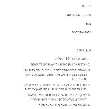
2 ביצים
200 מ”ל שמנת מתוקה
מלח
פלפל שחור גרוס
אופן ההכנה:
מחממים תנור ל180 מעלות.
מרדדים את בצק העלים על משטח העבודה לעיגול.
משמנים תבנית עגולה בקוטר 25 ס”מ ומניחים עליה את
הבצק. הבצק אמור לכסות את תחתית התבנית, צדדיה
ומעט יותר מכך.
מחוררים את הבצק בעזרת מזלג ומניחים עליו נייר אפייה
בקטניות לאפייה ואופים “אפייה עיוורת” למשך 25 דקות.
סיר קטן מניחים את שיני השום ומכסים במים, מביאים
לרתיחה ומבשלים ל5 דקות נוספות לאחר הרתיחה.
מוציאים את שיני השום ומייבשים את הסיר.