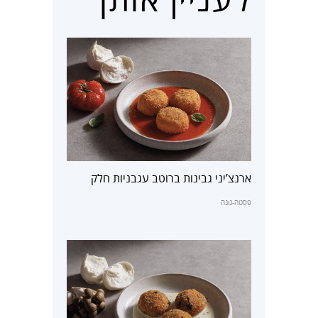
ארנצ’יני גבינות ברוטב עגבניות חלק
פסטה-נונה