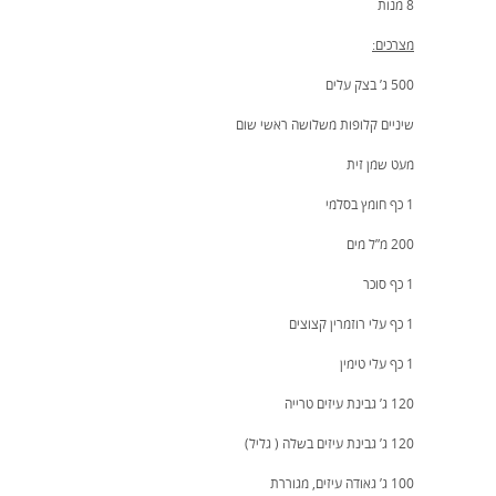
8 מנות
מצרכים:
500 ג’ בצק עלים
שיניים קלופות משלושה ראשי שום
מעט שמן זית
1 כף חומץ בסלמי
200 מ”ל מים
1 כף סוכר
1 כף עלי רוזמרין קצוצים
1 כף עלי טימין
120 ג’ גבינת עיזים טרייה
120 ג’ גבינת עיזים בשלה ( גליל)
100 ג’ גאודה עיזים, מגוררת