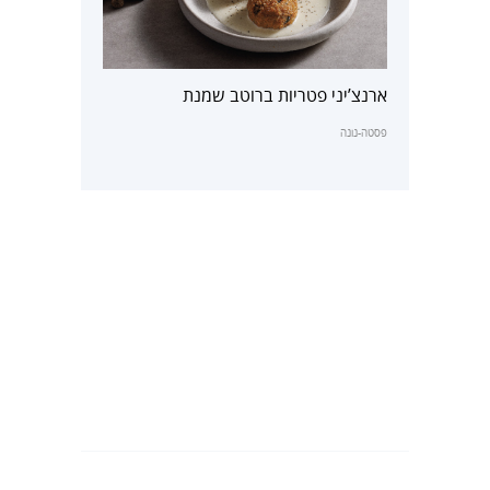
ארנצ’יני פטריות ברוטב שמנת
פסטה-נונה