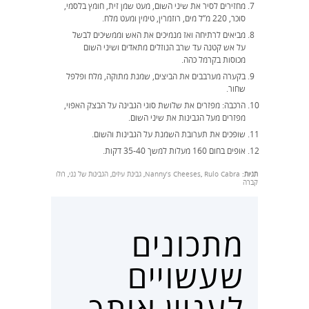
מחזירים לסיר את שיני השום, מעט שמן זית, חומץ בלסמי,
סוכר, 220 מ”ל מים, רוזמרין, טימין ומעט מלח.
מביאים לרתיחה ואז מנמיכים את האש וממשיכים לבשל
על אש קטנה עד שרב הנוזלים מתאדים ושיני השום
מכוסות בקרמל כהה.
בקערה מערבבים את הביצים, שמנת מתוקה, מלח ופלפל
שחור.
הרכבה: מפזרים את שלושת סוגי הגבינה על הבצק האפוי,
מפזרים מעל הגבינות את שיני השום.
שופכים את תערובת השמנת על הגבינות והשום.
אופים בחום 160 מעלות למשך 35-40 דקות.
תגיות:
Rulo Cabra
,
Nanny’s Cheeses
,
גבינת עיזים
,
הגבינות של נני
,
רולו
קברה
מתכונים
שעשויים
לעניין אותך