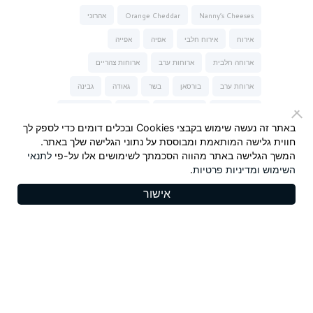
Nanny’s Cheeses
Orange Cheddar
אהרוני
אירוח
אירוח חלבי
אפיה
אפייה
ארוחה חלבית
ארוחות ערב
ארוחות צהריים
ארוחת ערב
בורסאן
בשר
גאודה
גבינה
גבינה כחולה
גבינה מלוחה
גבינות
גבינות של נני
באתר זה נעשה שימוש בקבצי Cookies ובכלים דומים כדי לספק לך
גבינת טברנה
גבינת עיזים
הגבינות של נני
חווית גלישה המותאמת ומבוססת על נתוני הגלישה שלך באתר.
המשך הגלישה באתר מהווה הסכמתך לשימושים אלו על-פי
לתנאי
המבורגר
חלבי
חלומי
חרדל
חרדל Maille
השימוש
ומדיניות פרטיות
.
יונית צוקרמן
ישראל אהרוני
כשר לפסח
מאפה
אישור
מנה עיקרית
מנות פתיחה וביניים
מנצ'גו
סלט
סלמון
סנדלפור
פסטה-נונה
צ'דר כתום
קינוחים
ריבה
שבועות
שוקולד
שי-לי ליפא
תרד
Copyrights 2025, Seyman. All rights reserved |