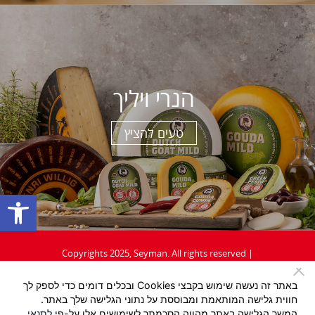
הנרי ויליך
טעים להציץ
פתח סרגל נגישות
Copyrights 2025, Seyman. All rights reserved |
תקנון
|
מדיניות פרטיות
באתר זה נעשה שימוש בקבצי Cookies ובכלים דומים כדי לספק לך
חווית גלישה המותאמת ומבוססת על נתוני הגלישה שלך באתר.
Design:
/ Tzeela Levin Peled |
המשך הגלישה באתר מהווה הסכמתך לשימושים אלו על-פי
לתנאי